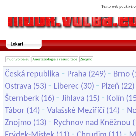
Tento web používá co
Lekari
mudr.volba.eu
Anesteziologie a resuscitace
Znojmo
-
-
Česká republika
Praha
(249)
Brno
(
-
-
Ostrava
(53)
Liberec
(30)
Plzeň
(22
-
-
Šternberk
(16)
Jihlava
(15)
Kolín
(1
-
-
Tábor
(14)
Valašské Meziříčí
(14)
No
-
Znojmo
(13)
Rychnov nad Kněžnou
(
-
-
Frýdek-Místek
(11)
Chrudim
(11)
M