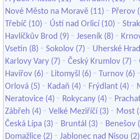
-
Nové Město na Moravě
(11)
Přerov
(
-
-
Třebíč
(10)
Ústí nad Orlicí
(10)
Stra
-
-
Havlíčkův Brod
(9)
Jeseník
(8)
Krno
-
-
Vsetín
(8)
Sokolov
(7)
Uherské Hrad
-
-
Karlovy Vary
(7)
Český Krumlov
(7)
-
-
Havířov
(6)
Litomyšl
(6)
Turnov
(6)
-
-
-
Orlová
(5)
Kadaň
(4)
Frýdlant
(4)
-
-
Neratovice
(4)
Rokycany
(4)
Pracha
-
-
Zábřeh
(4)
Velké Meziříčí
(3)
Most
(
-
-
Česká Lípa
(3)
Bruntál
(3)
Benešov
(
-
Domažlice
(2)
Jablonec nad Nisou
(2