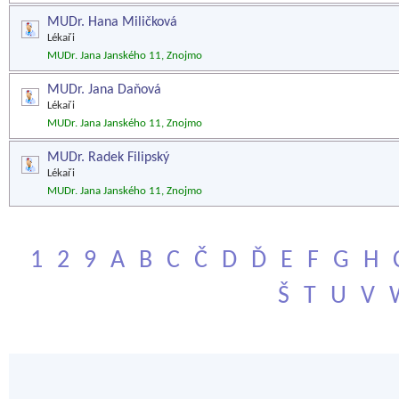
MUDr. Hana Miličková
Lékaři
MUDr. Jana Janského 11, Znojmo
MUDr. Jana Daňová
Lékaři
MUDr. Jana Janského 11, Znojmo
MUDr. Radek Filipský
Lékaři
MUDr. Jana Janského 11, Znojmo
1
2
9
A
B
C
Č
D
Ď
E
F
G
H
Š
T
U
V