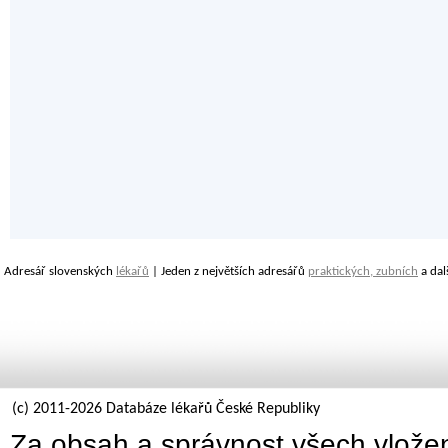
Adresář slovenských
lékařů
| Jeden z největších adresářů
praktických, zubních
a dal
(c) 2011-2026 Databáze lékařů České Republiky
Za obsah a správnost všech vložen