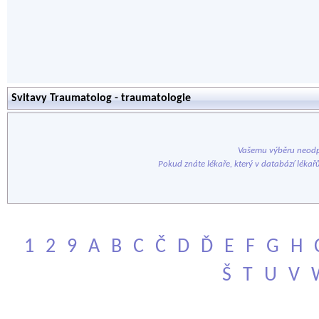
Svitavy Traumatolog - traumatologie
Vašemu výběru neodp
Pokud znáte lékaře, který v databází lékař
1
2
9
A
B
C
Č
D
Ď
E
F
G
H
Š
T
U
V