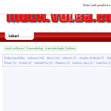
Tento web používá co
Lekari
mudr.volba.eu
Traumatolog - traumatologie
Svitavy
-
-
-
-
-
Česká republika
Ostrava
(16)
Brno
(15)
Liberec
(7)
Hradec Králové
(7)
Št
-
-
-
-
-
Třinec
(1)
Praha
(1)
Litoměřice
(1)
Klatovy
(1)
Karlovy Vary
(1)
Ivančice
(1