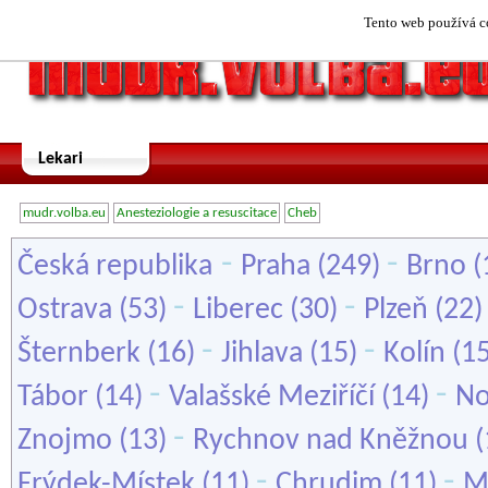
Tento web používá co
Lekari
mudr.volba.eu
Anesteziologie a resuscitace
Cheb
-
-
Česká republika
Praha
(249)
Brno
(
-
-
Ostrava
(53)
Liberec
(30)
Plzeň
(22
-
-
Šternberk
(16)
Jihlava
(15)
Kolín
(1
-
-
Tábor
(14)
Valašské Meziříčí
(14)
No
-
Znojmo
(13)
Rychnov nad Kněžnou
(
-
-
Frýdek-Místek
(11)
Chrudim
(11)
M