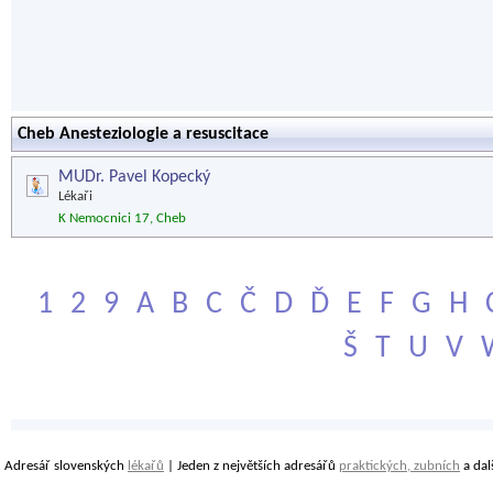
Cheb Anesteziologie a resuscitace
MUDr. Pavel Kopecký
Lékaři
K Nemocnici 17, Cheb
1
2
9
A
B
C
Č
D
Ď
E
F
G
H
Š
T
U
V
Adresář slovenských
lékařů
| Jeden z největších adresářů
praktických, zubních
a dal