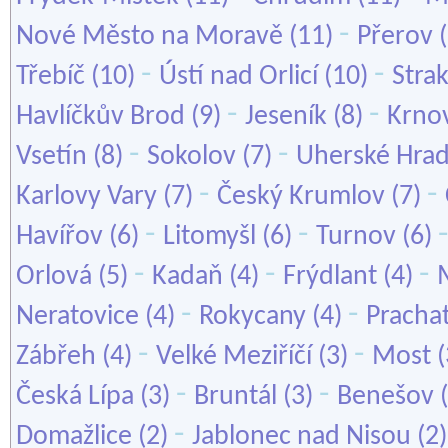
-
Nové Město na Moravě
(11)
Přerov
(
-
-
Třebíč
(10)
Ústí nad Orlicí
(10)
Stra
-
-
Havlíčkův Brod
(9)
Jeseník
(8)
Krno
-
-
Vsetín
(8)
Sokolov
(7)
Uherské Hrad
-
-
Karlovy Vary
(7)
Český Krumlov
(7)
-
-
Havířov
(6)
Litomyšl
(6)
Turnov
(6)
-
-
-
Orlová
(5)
Kadaň
(4)
Frýdlant
(4)
-
-
Neratovice
(4)
Rokycany
(4)
Pracha
-
-
Zábřeh
(4)
Velké Meziříčí
(3)
Most
(
-
-
Česká Lípa
(3)
Bruntál
(3)
Benešov
(
-
Domažlice
(2)
Jablonec nad Nisou
(2