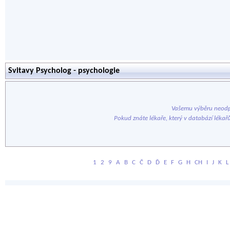
Svitavy Psycholog - psychologie
Vašemu výběru neodp
Pokud znáte lékaře, který v databází lékař
1
2
9
A
B
C
Č
D
Ď
E
F
G
H
CH
I
J
K
L