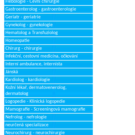
Flebologie - Cévní chirurgie
Gastroenterolog - gastroenterologie
Geriatr - geriatrie
Gynekolog - gynekologie
Hematolog a Transfuziolog
Homeopatie
Chirurg - chirurgie
Infekční, cestovní medicína, očkování
Interní ambulance, internista
Jánská
Kardiolog - kardiologie
Kožní lékař, dermatovenerolog,
dermatolog
Logopedie - Klinická logopedie
Mamografie - Screeningová mamografie
Nefrolog - nefrologie
neurčená specializace
Neurochirurg - neurochirurgie