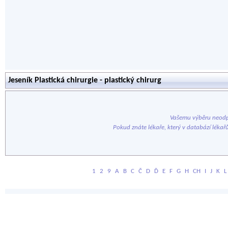
Jeseník Plastická chirurgie - plastický chirurg
Vašemu výběru neodp
Pokud znáte lékaře, který v databází lékař
1
2
9
A
B
C
Č
D
Ď
E
F
G
H
CH
I
J
K
L