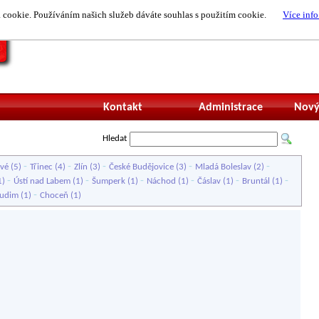
cookie. Používáním našich služeb dáváte souhlas s použitím cookie.
Více info
Nepřihlášený uži
Kontakt
Administrace
Nový
Hledat
-
-
-
-
-
ové
(5)
Třinec
(4)
Zlín
(3)
České Budějovice
(3)
Mladá Boleslav
(2)
-
-
-
-
-
-
1)
Ústí nad Labem
(1)
Šumperk
(1)
Náchod
(1)
Čáslav
(1)
Bruntál
(1)
-
udim
(1)
Choceň
(1)