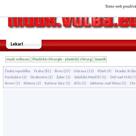
Tento web používá 
Lekari
mudr.volba.eu
Plastická chirurgie - plastický chirurg
Jeseník
-
-
-
-
-
Česká republika
Praha
(81)
Brno
(27)
Ostrava
(13)
Plzeň
(9)
Hradec Král
-
-
-
-
Pardubice
(2)
Strakonice
(2)
Žatec
(1)
Valašské Meziříčí
(1)
Ústí nad Orlicí
(
-
-
-
-
-
Krnov
(1)
Klatovy
(1)
Karlovy Vary
(1)
Jičín
(1)
Jablonec nad Nisou
(1)
Chr