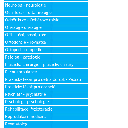
Neurolog - neurologie
Oční lékař - oftalmologie
Odběr krve - Odběrové místo
Onkolog - onkologie
ORL - ušní, nosní, krční
Ortodoncie - rovnátka
Ortoped - ortopedie
Patolog - patologie
Plastická chirurgie - plastický chirurg
Plicní ambulance
Praktický lékař pro děti a dorost - Pediatr
Praktický lékař pro dospělé
Psychiatr - psychiatrie
Psycholog - psychologie
Rehabilitace, fyzioterapie
Reprodukční medicína
Revmatolog