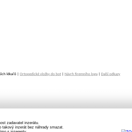
ších lékařů |
Ortopedické vložky do bot
|
Návrh firemního loga
|
Další odkazy
st zadavatel inzerátu.
vo takový inzerát bez náhrady smazat.
ímo s inzerenty.