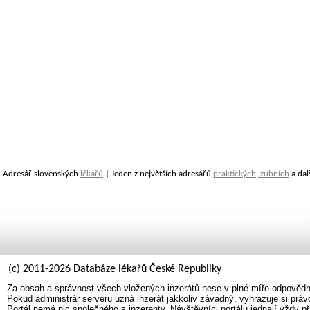
Adresář slovenských
lékařů
| Jeden z největších adresářů
praktických, zubních
a dal
(c) 2011-2026 Databáze lékařů České Republiky
Za obsah a správnost všech vložených inzerátů nese v plné míře odpovědno
Pokud administrár serveru uzná inzerát jakkoliv závadný, vyhrazuje si prá
Portál nemá nic společného s inzerenty. Návštěvníci portálu jednají vždy př