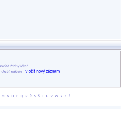
ovídá žádný lékař.
vložit nový záznam
ů chybí, můžete
M
N
O
P
Q
R
Ř
S
Š
T
U
V
W
Y
Z
Ž