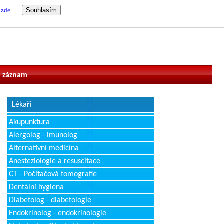
 zde
vatel
 záznam
Lékaři
Akupunktura
Alergolog - imunolog
Alternativní medicína
Anesteziologie a resuscitace
CT - Počítačová tomografie
Dentální hygiena
Diabetolog - diabetologie
Endokrinolog - endokrinologie