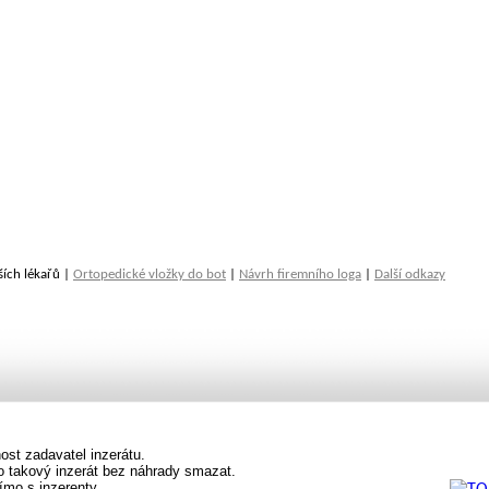
ších lékařů |
Ortopedické vložky do bot
|
Návrh firemního loga
|
Další odkazy
st zadavatel inzerátu.
vo takový inzerát bez náhrady smazat.
ímo s inzerenty.