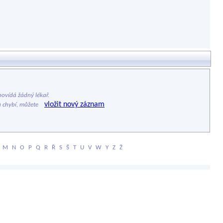
ovídá žádný lékař.
vložit nový záznam
ů chybí, můžete
M
N
O
P
Q
R
Ř
S
Š
T
U
V
W
Y
Z
Ž