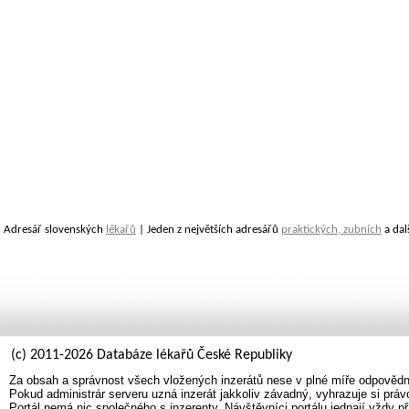
Adresář slovenských
lékařů
| Jeden z největších adresářů
praktických, zubních
a dal
(c) 2011-2026 Databáze lékařů České Republiky
Za obsah a správnost všech vložených inzerátů nese v plné míře odpovědno
Pokud administrár serveru uzná inzerát jakkoliv závadný, vyhrazuje si prá
Portál nemá nic společného s inzerenty. Návštěvníci portálu jednají vždy př