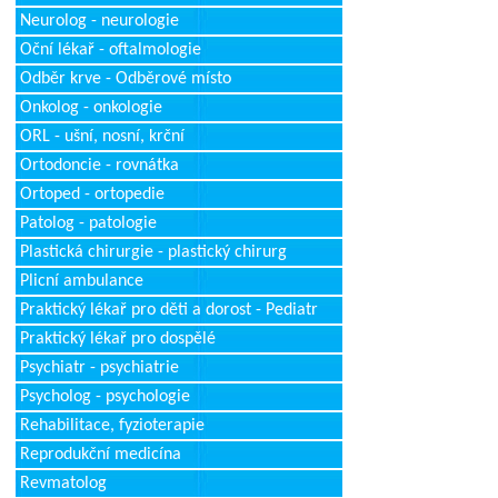
Neurolog - neurologie
Oční lékař - oftalmologie
Odběr krve - Odběrové místo
Onkolog - onkologie
ORL - ušní, nosní, krční
Ortodoncie - rovnátka
Ortoped - ortopedie
Patolog - patologie
Plastická chirurgie - plastický chirurg
Plicní ambulance
Praktický lékař pro děti a dorost - Pediatr
Praktický lékař pro dospělé
Psychiatr - psychiatrie
Psycholog - psychologie
Rehabilitace, fyzioterapie
Reprodukční medicína
Revmatolog