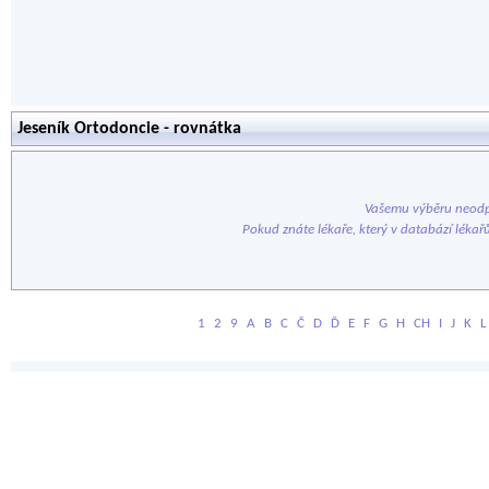
Jeseník Ortodoncie - rovnátka
Vašemu výběru neodp
Pokud znáte lékaře, který v databází lékař
1
2
9
A
B
C
Č
D
Ď
E
F
G
H
CH
I
J
K
L