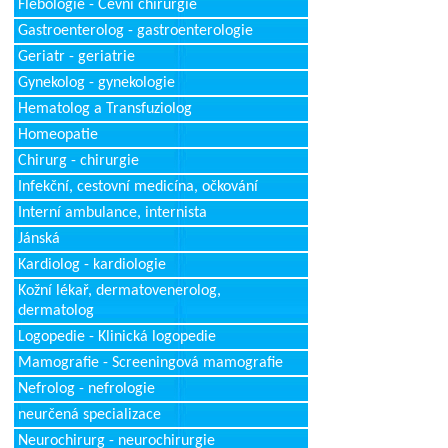
Flebologie - Cévní chirurgie
Gastroenterolog - gastroenterologie
Geriatr - geriatrie
Gynekolog - gynekologie
Hematolog a Transfuziolog
Homeopatie
Chirurg - chirurgie
Infekční, cestovní medicína, očkování
Interní ambulance, internista
Jánská
Kardiolog - kardiologie
Kožní lékař, dermatovenerolog,
dermatolog
Logopedie - Klinická logopedie
Mamografie - Screeningová mamografie
Nefrolog - nefrologie
neurčená specializace
Neurochirurg - neurochirurgie