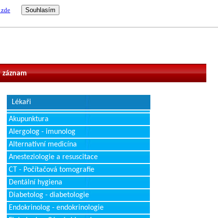
 zde
vatel
 záznam
Lékaři
Akupunktura
Alergolog - imunolog
Alternativní medicína
Anesteziologie a resuscitace
CT - Počítačová tomografie
Dentální hygiena
Diabetolog - diabetologie
Endokrinolog - endokrinologie