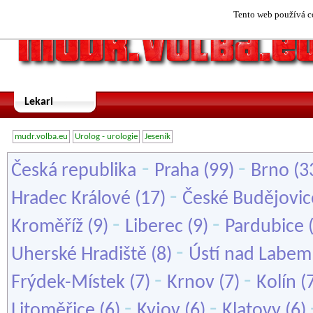
Tento web používá co
Lekari
mudr.volba.eu
Urolog - urologie
Jeseník
-
-
Česká republika
Praha
(99)
Brno
(3
-
Hradec Králové
(17)
České Budějovic
-
-
Kroměříž
(9)
Liberec
(9)
Pardubice
-
Uherské Hradiště
(8)
Ústí nad Labem
-
-
Frýdek-Místek
(7)
Krnov
(7)
Kolín
(
-
-
Litoměřice
(6)
Kyjov
(6)
Klatovy
(6)