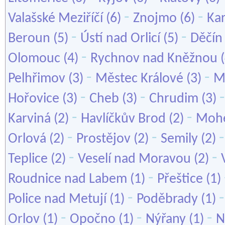
-
-
Valašské Meziříčí
(6)
Znojmo
(6)
Kar
-
-
Beroun
(5)
Ústí nad Orlicí
(5)
Děčín
-
Olomouc
(4)
Rychnov nad Kněžnou
(
-
-
Pelhřimov
(3)
Městec Králové
(3)
M
-
-
Hořovice
(3)
Cheb
(3)
Chrudim
(3)
-
-
Karviná
(2)
Havlíčkův Brod
(2)
Mohe
-
-
Orlová
(2)
Prostějov
(2)
Semily
(2)
-
-
Teplice
(2)
Veselí nad Moravou
(2)
-
Roudnice nad Labem
(1)
Přeštice
(1)
-
Police nad Metují
(1)
Poděbrady
(1)
-
-
-
Orlov
(1)
Opočno
(1)
Nýřany
(1)
N