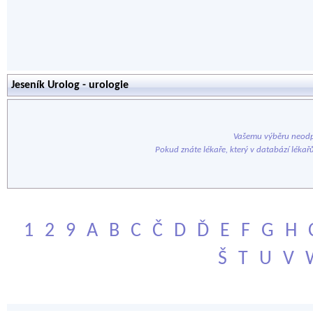
Jeseník Urolog - urologie
Vašemu výběru neodp
Pokud znáte lékaře, který v databází lékař
1
2
9
A
B
C
Č
D
Ď
E
F
G
H
Š
T
U
V