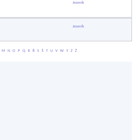
Jeseník
Jeseník
M
N
O
P
Q
R
Ř
S
Š
T
U
V
W
Y
Z
Ž