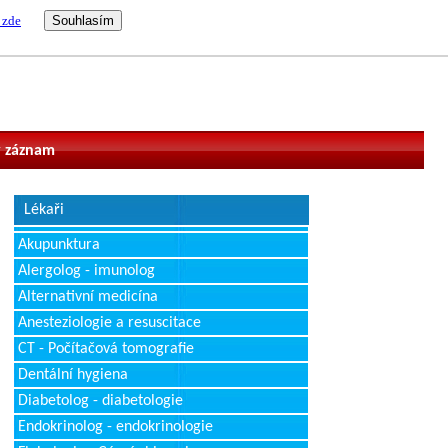
 zde
vatel
 záznam
Lékaři
Akupunktura
Alergolog - imunolog
Alternativní medicína
Anesteziologie a resuscitace
CT - Počítačová tomografie
Dentální hygiena
Diabetolog - diabetologie
Endokrinolog - endokrinologie