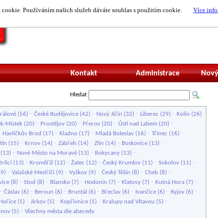
cookie. Používáním našich služeb dáváte souhlas s použitím cookie.
Více info
Nepřihlášený uži
Kontakt
Administrace
Nový
Hledat
-
-
-
-
rálové
(56)
České Budějovice
(42)
Nový Jičín
(32)
Liberec
(29)
Kolín
(26)
-
-
-
-
k-Místek
(20)
Prostějov
(20)
Přerov
(20)
Ústí nad Labem
(20)
-
-
-
-
-
Havlíčkův Brod
(17)
Kladno
(17)
Mladá Boleslav
(16)
Třinec
(16)
-
-
-
-
-
tín
(15)
Krnov
(14)
Zábřeh
(14)
Zlín
(14)
Boskovice
(13)
-
-
-
(13)
Nové Město na Moravě
(13)
Rokycany
(13)
-
-
-
-
-
rlicí
(13)
Kroměříž
(12)
Žatec
(12)
Český Krumlov
(11)
Sokolov
(11)
-
-
-
-
-
(9)
Valašské Meziříčí
(9)
Vyškov
(9)
Český Těšín
(8)
Cheb
(8)
-
-
-
-
-
-
vice
(8)
Stod
(8)
Blansko
(7)
Hodonín
(7)
Klatovy
(7)
Kutná Hora
(7)
-
-
-
-
-
-
-
Čáslav
(6)
Beroun
(6)
Bruntál
(6)
Břeclav
(6)
Ivančice
(6)
Kyjov
(6)
-
-
-
-
Hořice
(5)
Jirkov
(5)
Kopřivnice
(5)
Kralupy nad Vltavou
(5)
-
rnov
(5)
Všechny města dle abecedy