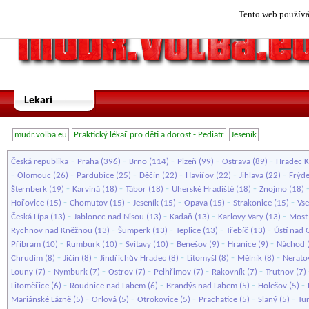
Tento web používá 
Lekari
mudr.volba.eu
Praktický lékař pro děti a dorost - Pediatr
Jeseník
-
-
-
-
-
Česká republika
Praha
(396)
Brno
(114)
Plzeň
(99)
Ostrava
(89)
Hradec K
-
-
-
-
-
-
Olomouc
(26)
Pardubice
(25)
Děčín
(22)
Havířov
(22)
Jihlava
(22)
Frýde
-
-
-
-
Šternberk
(19)
Karviná
(18)
Tábor
(18)
Uherské Hradiště
(18)
Znojmo
(18)
-
-
-
-
-
Hořovice
(15)
Chomutov
(15)
Jeseník
(15)
Opava
(15)
Strakonice
(15)
Vse
-
-
-
-
Česká Lípa
(13)
Jablonec nad Nisou
(13)
Kadaň
(13)
Karlovy Vary
(13)
Most
-
-
-
-
Rychnov nad Kněžnou
(13)
Šumperk
(13)
Teplice
(13)
Třebíč
(13)
Ústí nad O
-
-
-
-
-
Příbram
(10)
Rumburk
(10)
Svitavy
(10)
Benešov
(9)
Hranice
(9)
Náchod
-
-
-
-
-
Chrudim
(8)
Jičín
(8)
Jindřichův Hradec
(8)
Litomyšl
(8)
Mělník
(8)
Nerato
-
-
-
-
-
Louny
(7)
Nymburk
(7)
Ostrov
(7)
Pelhřimov
(7)
Rakovník
(7)
Trutnov
(7)
-
-
-
-
Litoměřice
(6)
Roudnice nad Labem
(6)
Brandýs nad Labem
(5)
Holešov
(5)
-
-
-
-
-
Mariánské Lázně
(5)
Orlová
(5)
Otrokovice
(5)
Prachatice
(5)
Slaný
(5)
Tu