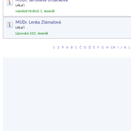
MUDr. Jaroslava Urbánková
Lékaři
náměstí Hrdinů 1, Jeseník
MUDr. Lenka Zlámalová
Lékaři
Lipovská 103, Jeseník
1
2
9
A
B
C
Č
D
Ď
E
F
G
H
CH
I
J
K
L