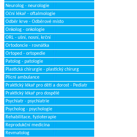
Neurolog - neurologie
Oční lékař - oftalmologie
Odběr krve - Odběrové místo
Onkolog - onkologie
ORL - ušní, nosní, krční
Ortodoncie - rovnátka
Ortoped - ortopedie
Patolog - patologie
Plastická chirurgie - plastický chirurg
Plicní ambulance
Praktický lékař pro děti a dorost - Pediatr
Praktický lékař pro dospělé
Psychiatr - psychiatrie
Psycholog - psychologie
Rehabilitace, fyzioterapie
Reprodukční medicína
Revmatolog