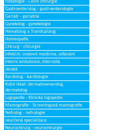
Flebologie - Cévní chirurgie
Gastroenterolog - gastroenterologie
Geriatr - geriatrie
Gynekolog - gynekologie
Hematolog a Transfuziolog
Homeopatie
Chirurg - chirurgie
Infekční, cestovní medicína, očkování
Interní ambulance, internista
Jánská
Kardiolog - kardiologie
Kožní lékař, dermatovenerolog,
dermatolog
Logopedie - Klinická logopedie
Mamografie - Screeningová mamografie
Nefrolog - nefrologie
neurčená specializace
Neurochirurg - neurochirurgie