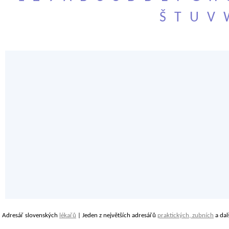
Š
T
U
V
Adresář slovenských
lékařů
| Jeden z největších adresářů
praktických, zubních
a dal