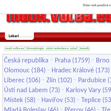
Tento web používá co
Lekari
mudr.volba.eu
Stomatologie - zubní ambulance, zubař
Jeseník
-
-
Česká republika
Praha
(1759)
Brno
-
Olomouc
(184)
Hradec Králové
(173
-
-
Liberec
(106)
Zlín
(102)
Pardubice
(
-
Ústí nad Labem
(73)
Karlovy Vary
(5
-
-
Místek
(58)
Havířov
(53)
Teplice
(5
-
-
Mladá Boleslav
(46)
Přerov
(46)
Tře