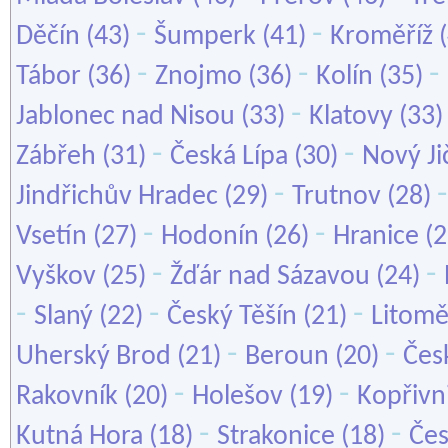
-
-
Děčín
(43)
Šumperk
(41)
Kroměříž
(
-
-
-
Tábor
(36)
Znojmo
(36)
Kolín
(35)
-
Jablonec nad Nisou
(33)
Klatovy
(33
-
-
Zábřeh
(31)
Česká Lípa
(30)
Nový Ji
-
Jindřichův Hradec
(29)
Trutnov
(28)
-
-
Vsetín
(27)
Hodonín
(26)
Hranice
(2
-
-
Vyškov
(25)
Žďár nad Sázavou
(24)
-
-
-
Slaný
(22)
Český Těšín
(21)
Litomě
-
-
Uherský Brod
(21)
Beroun
(20)
Čes
-
-
Rakovník
(20)
Holešov
(19)
Kopřivn
-
-
Kutná Hora
(18)
Strakonice
(18)
Čes