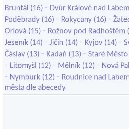
-
Bruntál
(16)
Dvůr Králové nad Labe
-
-
Poděbrady
(16)
Rokycany
(16)
Žate
-
Orlová
(15)
Rožnov pod Radhoštěm
-
-
-
Jeseník
(14)
Jičín
(14)
Kyjov
(14)
S
-
-
Čáslav
(13)
Kadaň
(13)
Staré Město
-
-
-
Litomyšl
(12)
Mělník
(12)
Nová Pa
-
-
Nymburk
(12)
Roudnice nad Labe
města dle abecedy