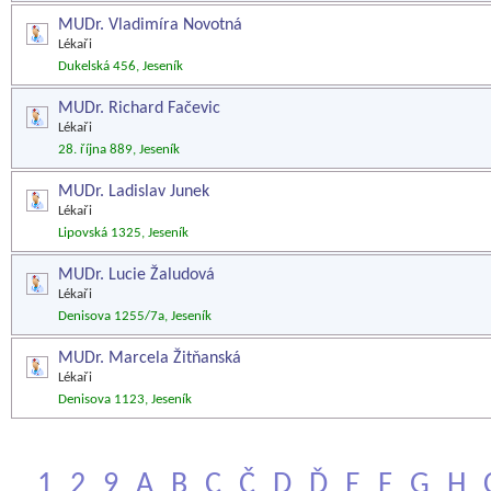
MUDr. Vladimíra Novotná
Lékaři
Dukelská 456, Jeseník
MUDr. Richard Fačevic
Lékaři
28. října 889, Jeseník
MUDr. Ladislav Junek
Lékaři
Lipovská 1325, Jeseník
MUDr. Lucie Žaludová
Lékaři
Denisova 1255/7a, Jeseník
MUDr. Marcela Žitňanská
Lékaři
Denisova 1123, Jeseník
1
2
9
A
B
C
Č
D
Ď
E
F
G
H