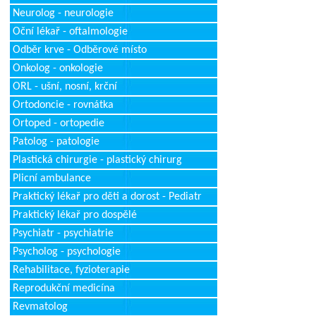
Neurolog - neurologie
Oční lékař - oftalmologie
Odběr krve - Odběrové místo
Onkolog - onkologie
ORL - ušní, nosní, krční
Ortodoncie - rovnátka
Ortoped - ortopedie
Patolog - patologie
Plastická chirurgie - plastický chirurg
Plicní ambulance
Praktický lékař pro děti a dorost - Pediatr
Praktický lékař pro dospělé
Psychiatr - psychiatrie
Psycholog - psychologie
Rehabilitace, fyzioterapie
Reprodukční medicína
Revmatolog