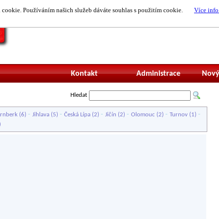
cookie. Používáním našich služeb dáváte souhlas s použitím cookie.
Více info
Nepřihlášený uži
Kontakt
Administrace
Nový
Hledat
-
-
-
-
-
-
ernberk
(6)
Jihlava
(5)
Česká Lípa
(2)
Jičín
(2)
Olomouc
(2)
Turnov
(1)
)