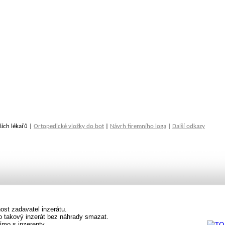
ších lékařů |
Ortopedické vložky do bot
|
Návrh firemního loga
|
Další odkazy
st zadavatel inzerátu.
vo takový inzerát bez náhrady smazat.
ímo s inzerenty.