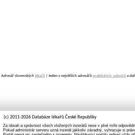
Adresář slovenských
lékařů
| Jeden z největších adresářů
praktických, zubních
a dal
(c) 2011-2026 Databáze lékařů České Republiky
Za obsah a správnost všech vložených inzerátů nese v plné míře odpovědno
Pokud administrár serveru uzná inzerát jakkoliv závadný, vyhrazuje si prá
Portál nemá nic společného s inzerenty. Návštěvníci portálu jednají vždy př