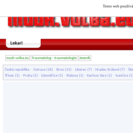
Tento web používá 
Lekari
mudr.volba.eu
Traumatolog - traumatologie
Jeseník
-
-
-
-
-
Česká republika
Ostrava
(16)
Brno
(15)
Liberec
(7)
Hradec Králové
(7)
Št
-
-
-
-
-
Třinec
(1)
Praha
(1)
Litoměřice
(1)
Klatovy
(1)
Karlovy Vary
(1)
Ivančice
(1