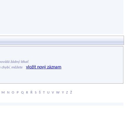
ovídá žádný lékař.
vložit nový záznam
ů chybí, můžete
M
N
O
P
Q
R
Ř
S
Š
T
U
V
W
Y
Z
Ž