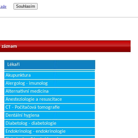
 zde
vatel
 záznam
Lékaři
Akupunktura
Alergolog - imunolog
Alternativní medicína
Anesteziologie a resuscitace
CT - Počítačová tomografie
Dentální hygiena
Diabetolog - diabetologie
Endokrinolog - endokrinologie