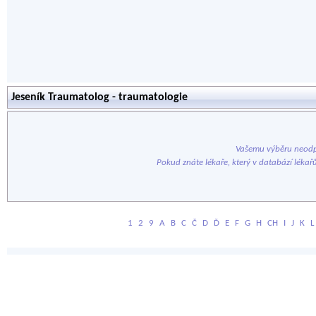
Jeseník Traumatolog - traumatologie
Vašemu výběru neodp
Pokud znáte lékaře, který v databází lékař
1
2
9
A
B
C
Č
D
Ď
E
F
G
H
CH
I
J
K
L