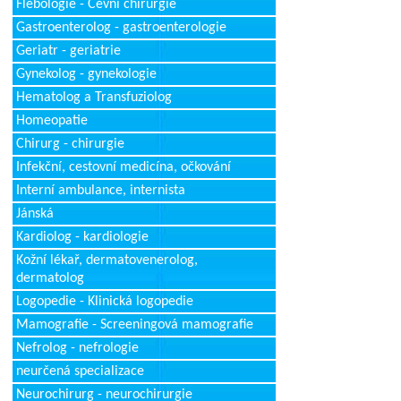
Flebologie - Cévní chirurgie
Gastroenterolog - gastroenterologie
Geriatr - geriatrie
Gynekolog - gynekologie
Hematolog a Transfuziolog
Homeopatie
Chirurg - chirurgie
Infekční, cestovní medicína, očkování
Interní ambulance, internista
Jánská
Kardiolog - kardiologie
Kožní lékař, dermatovenerolog,
dermatolog
Logopedie - Klinická logopedie
Mamografie - Screeningová mamografie
Nefrolog - nefrologie
neurčená specializace
Neurochirurg - neurochirurgie