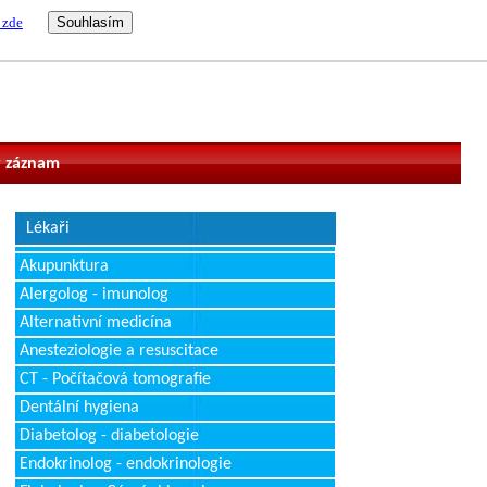
 zde
vatel
 záznam
Lékaři
Akupunktura
Alergolog - imunolog
Alternativní medicína
Anesteziologie a resuscitace
CT - Počítačová tomografie
Dentální hygiena
Diabetolog - diabetologie
Endokrinolog - endokrinologie