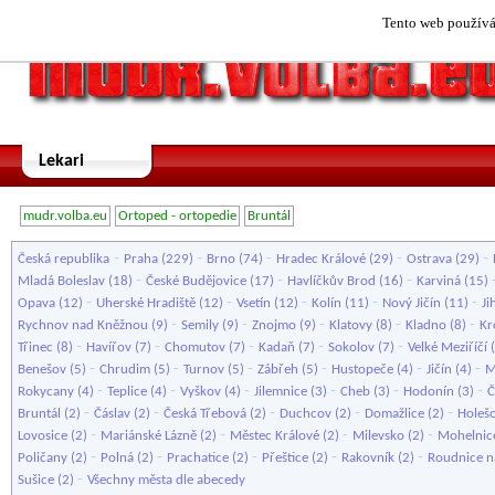
Tento web používá 
Lekari
mudr.volba.eu
Ortoped - ortopedie
Bruntál
-
-
-
-
-
Česká republika
Praha
(229)
Brno
(74)
Hradec Králové
(29)
Ostrava
(29)
-
-
-
Mladá Boleslav
(18)
České Budějovice
(17)
Havlíčkův Brod
(16)
Karviná
(15)
-
-
-
-
-
Opava
(12)
Uherské Hradiště
(12)
Vsetín
(12)
Kolín
(11)
Nový Jičín
(11)
Ji
-
-
-
-
-
Rychnov nad Kněžnou
(9)
Semily
(9)
Znojmo
(9)
Klatovy
(8)
Kladno
(8)
Kr
-
-
-
-
-
Třinec
(8)
Havířov
(7)
Chomutov
(7)
Kadaň
(7)
Sokolov
(7)
Velké Meziříčí
(
-
-
-
-
-
-
Benešov
(5)
Chrudim
(5)
Turnov
(5)
Zábřeh
(5)
Hustopeče
(4)
Jičín
(4)
M
-
-
-
-
-
-
Rokycany
(4)
Teplice
(4)
Vyškov
(4)
Jilemnice
(3)
Cheb
(3)
Hodonín
(3)
Č
-
-
-
-
-
Bruntál
(2)
Čáslav
(2)
Česká Třebová
(2)
Duchcov
(2)
Domažlice
(2)
Holeš
-
-
-
-
Lovosice
(2)
Mariánské Lázně
(2)
Městec Králové
(2)
Milevsko
(2)
Mohelnic
-
-
-
-
-
Poličany
(2)
Polná
(2)
Prachatice
(2)
Přeštice
(2)
Rakovník
(2)
Roudnice 
-
Sušice
(2)
Všechny města dle abecedy