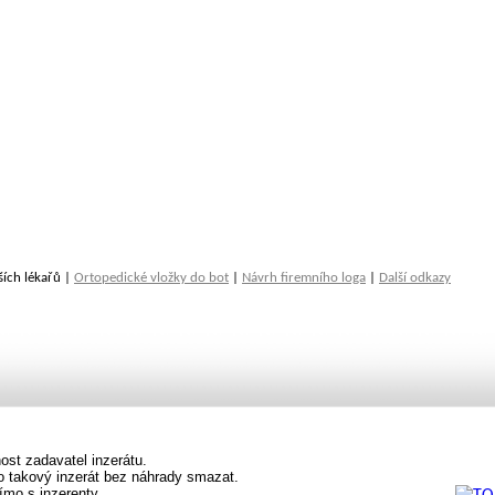
ších lékařů |
Ortopedické vložky do bot
|
Návrh firemního loga
|
Další odkazy
st zadavatel inzerátu.
vo takový inzerát bez náhrady smazat.
ímo s inzerenty.