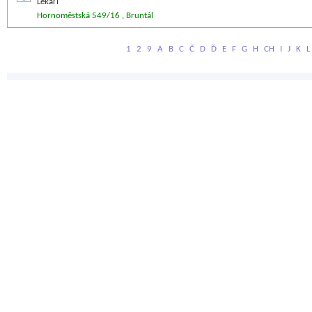
Lékaři
Hornoměstská 549/16 , Bruntál
1
2
9
A
B
C
Č
D
Ď
E
F
G
H
CH
I
J
K
L