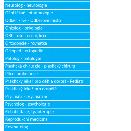
Neurolog - neurologie
Oční lékař - oftalmologie
Odběr krve - Odběrové místo
Onkolog - onkologie
ORL - ušní, nosní, krční
Ortodoncie - rovnátka
Ortoped - ortopedie
Patolog - patologie
Plastická chirurgie - plastický chirurg
Plicní ambulance
Praktický lékař pro děti a dorost - Pediatr
Praktický lékař pro dospělé
Psychiatr - psychiatrie
Psycholog - psychologie
Rehabilitace, fyzioterapie
Reprodukční medicína
Revmatolog