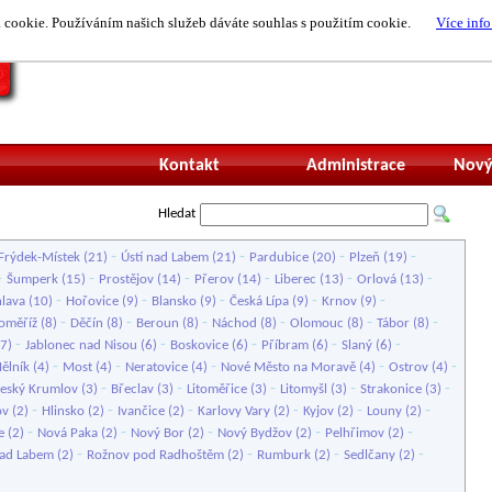
cookie. Používáním našich služeb dáváte souhlas s použitím cookie.
Více info
Nepřihlášený uži
Kontakt
Administrace
Nový
Hledat
-
-
-
-
Frýdek-Místek
(21)
Ústí nad Labem
(21)
Pardubice
(20)
Plzeň
(19)
-
-
-
-
-
-
Šumperk
(15)
Prostějov
(14)
Přerov
(14)
Liberec
(13)
Orlová
(13)
-
-
-
-
-
hlava
(10)
Hořovice
(9)
Blansko
(9)
Česká Lípa
(9)
Krnov
(9)
-
-
-
-
-
-
oměříž
(8)
Děčín
(8)
Beroun
(8)
Náchod
(8)
Olomouc
(8)
Tábor
(8)
-
-
-
-
-
7)
Jablonec nad Nisou
(6)
Boskovice
(6)
Příbram
(6)
Slaný
(6)
-
-
-
-
-
ělník
(4)
Most
(4)
Neratovice
(4)
Nové Město na Moravě
(4)
Ostrov
(4)
-
-
-
-
-
eský Krumlov
(3)
Břeclav
(3)
Litoměřice
(3)
Litomyšl
(3)
Strakonice
(3)
-
-
-
-
-
-
ov
(2)
Hlinsko
(2)
Ivančice
(2)
Karlovy Vary
(2)
Kyjov
(2)
Louny
(2)
-
-
-
-
-
e
(2)
Nová Paka
(2)
Nový Bor
(2)
Nový Bydžov
(2)
Pelhřimov
(2)
-
-
-
-
nad Labem
(2)
Rožnov pod Radhoštěm
(2)
Rumburk
(2)
Sedlčany
(2)