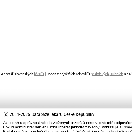
Adresář slovenských
lékařů
| Jeden z největších adresářů
praktických, zubních
a dal
(c) 2011-2026 Databáze lékařů České Republiky
Za obsah a správnost všech vložených inzerátů nese v plné míře odpovědno
Pokud administrár serveru uzná inzerát jakkoliv závadný, vyhrazuje si prá
Portál nemá nic společného s inzerenty. Návštěvníci portálu jednají vždy př