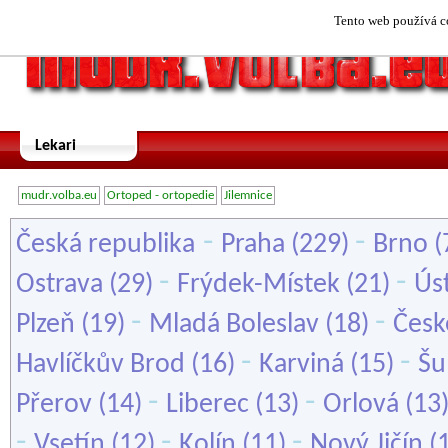
Tento web používá co
Lekari
mudr.volba.eu
Ortoped - ortopedie
Jilemnice
-
-
Česká republika
Praha
(229)
Brno
(
-
-
Ostrava
(29)
Frýdek-Místek
(21)
Ús
-
-
Plzeň
(19)
Mladá Boleslav
(18)
Česk
-
-
Havlíčkův Brod
(16)
Karviná
(15)
Šu
-
-
Přerov
(14)
Liberec
(13)
Orlová
(13
-
-
-
Vsetín
(12)
Kolín
(11)
Nový Jičín
(