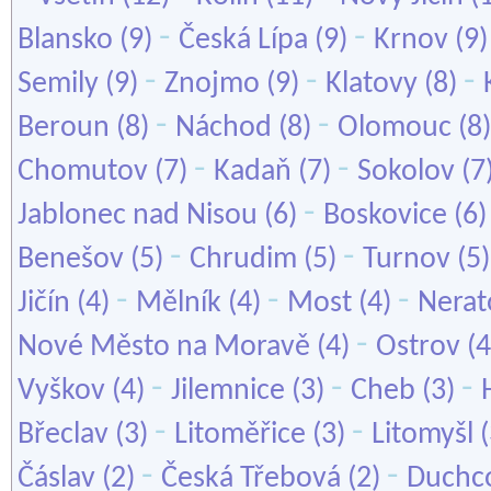
-
-
Blansko
(9)
Česká Lípa
(9)
Krnov
(9
-
-
-
Semily
(9)
Znojmo
(9)
Klatovy
(8)
-
-
Beroun
(8)
Náchod
(8)
Olomouc
(8
-
-
Chomutov
(7)
Kadaň
(7)
Sokolov
(7
-
Jablonec nad Nisou
(6)
Boskovice
(6
-
-
Benešov
(5)
Chrudim
(5)
Turnov
(5
-
-
-
Jičín
(4)
Mělník
(4)
Most
(4)
Nerat
-
Nové Město na Moravě
(4)
Ostrov
(4
-
-
-
Vyškov
(4)
Jilemnice
(3)
Cheb
(3)
-
-
Břeclav
(3)
Litoměřice
(3)
Litomyšl
(
-
-
Čáslav
(2)
Česká Třebová
(2)
Duchc