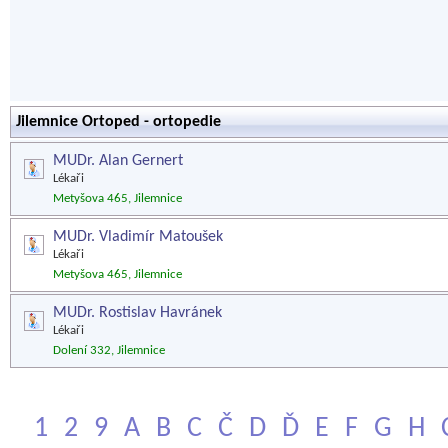
Jilemnice Ortoped - ortopedie
MUDr. Alan Gernert
Lékaři
Metyšova 465, Jilemnice
MUDr. Vladimír Matoušek
Lékaři
Metyšova 465, Jilemnice
MUDr. Rostislav Havránek
Lékaři
Dolení 332, Jilemnice
1
2
9
A
B
C
Č
D
Ď
E
F
G
H