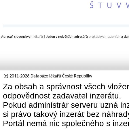
Š
T
U
V
Adresář slovenských
lékařů
| Jeden z největších adresářů
praktických, zubních
a dal
(c) 2011-2026 Databáze lékařů České Republiky
Za obsah a správnost všech vložen
odpovědnost zadavatel inzerátu.
Pokud administrár serveru uzná inz
si právo takový inzerát bez náhra
Portál nemá nic společného s inzer