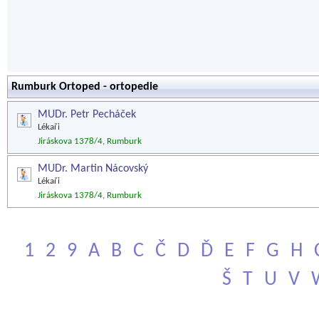
Rumburk Ortoped - ortopedie
MUDr. Petr Pecháček
Lékaři
Jiráskova 1378/4, Rumburk
MUDr. Martin Nácovský
Lékaři
Jiráskova 1378/4, Rumburk
1
2
9
A
B
C
Č
D
Ď
E
F
G
H
Š
T
U
V