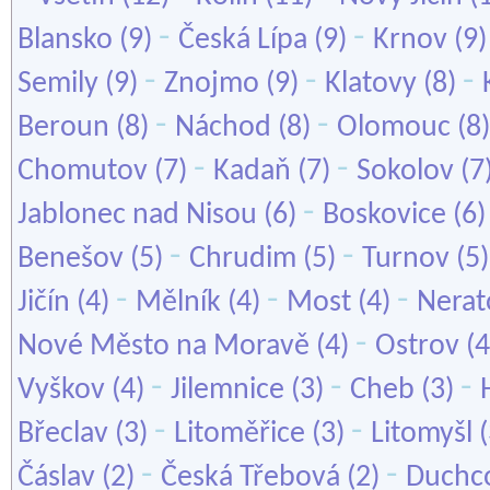
-
-
Blansko
(9)
Česká Lípa
(9)
Krnov
(9
-
-
-
Semily
(9)
Znojmo
(9)
Klatovy
(8)
-
-
Beroun
(8)
Náchod
(8)
Olomouc
(8
-
-
Chomutov
(7)
Kadaň
(7)
Sokolov
(7
-
Jablonec nad Nisou
(6)
Boskovice
(6
-
-
Benešov
(5)
Chrudim
(5)
Turnov
(5
-
-
-
Jičín
(4)
Mělník
(4)
Most
(4)
Nerat
-
Nové Město na Moravě
(4)
Ostrov
(4
-
-
-
Vyškov
(4)
Jilemnice
(3)
Cheb
(3)
-
-
Břeclav
(3)
Litoměřice
(3)
Litomyšl
(
-
-
Čáslav
(2)
Česká Třebová
(2)
Duchc