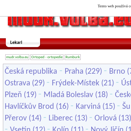
Tento web používá co
Lekari
mudr.volba.eu
Ortoped - ortopedie
Rumburk
-
-
Česká republika
Praha
(229)
Brno
(
-
-
Ostrava
(29)
Frýdek-Místek
(21)
Ús
-
-
Plzeň
(19)
Mladá Boleslav
(18)
Česk
-
-
Havlíčkův Brod
(16)
Karviná
(15)
Šu
-
-
Přerov
(14)
Liberec
(13)
Orlová
(13
-
-
-
Vsetín
(12)
Kolín
(11)
Nový Jičín
(