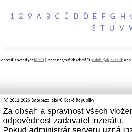
1
2
9
A
B
C
Č
D
Ď
E
F
G
H
Š
T
U
V
Adresář slovenských
lékařů
| Jeden z největších adresářů
praktických, zubních
a dal
(c) 2011-2026 Databáze lékařů České Republiky
Za obsah a správnost všech vložen
odpovědnost zadavatel inzerátu.
Pokud administrár serveru uzná inz