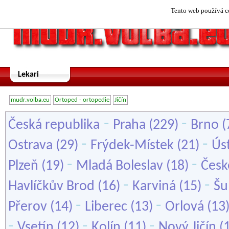
Tento web používá co
Lekari
mudr.volba.eu
Ortoped - ortopedie
Jičín
-
-
Česká republika
Praha
(229)
Brno
(
-
-
Ostrava
(29)
Frýdek-Místek
(21)
Ús
-
-
Plzeň
(19)
Mladá Boleslav
(18)
Česk
-
-
Havlíčkův Brod
(16)
Karviná
(15)
Šu
-
-
Přerov
(14)
Liberec
(13)
Orlová
(13
-
-
-
Vsetín
(12)
Kolín
(11)
Nový Jičín
(