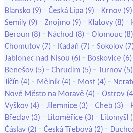
-
-
Blansko
(9)
Česká Lípa
(9)
Krnov
(9
-
-
-
Semily
(9)
Znojmo
(9)
Klatovy
(8)
-
-
Beroun
(8)
Náchod
(8)
Olomouc
(8
-
-
Chomutov
(7)
Kadaň
(7)
Sokolov
(7
-
Jablonec nad Nisou
(6)
Boskovice
(6
-
-
Benešov
(5)
Chrudim
(5)
Turnov
(5
-
-
-
Jičín
(4)
Mělník
(4)
Most
(4)
Nerat
-
Nové Město na Moravě
(4)
Ostrov
(4
-
-
-
Vyškov
(4)
Jilemnice
(3)
Cheb
(3)
-
-
Břeclav
(3)
Litoměřice
(3)
Litomyšl
(
-
-
Čáslav
(2)
Česká Třebová
(2)
Duchc