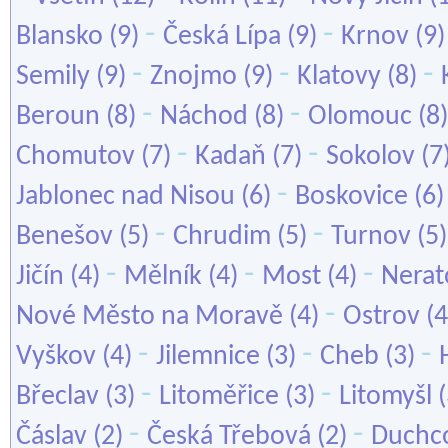
-
-
Blansko
(9)
Česká Lípa
(9)
Krnov
(9
-
-
-
Semily
(9)
Znojmo
(9)
Klatovy
(8)
-
-
Beroun
(8)
Náchod
(8)
Olomouc
(8
-
-
Chomutov
(7)
Kadaň
(7)
Sokolov
(7
-
Jablonec nad Nisou
(6)
Boskovice
(6
-
-
Benešov
(5)
Chrudim
(5)
Turnov
(5
-
-
-
Jičín
(4)
Mělník
(4)
Most
(4)
Nerat
-
Nové Město na Moravě
(4)
Ostrov
(4
-
-
-
Vyškov
(4)
Jilemnice
(3)
Cheb
(3)
-
-
Břeclav
(3)
Litoměřice
(3)
Litomyšl
(
-
-
Čáslav
(2)
Česká Třebová
(2)
Duchc