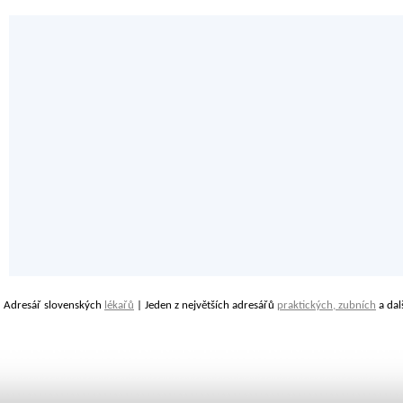
Adresář slovenských
lékařů
| Jeden z největších adresářů
praktických, zubních
a dal