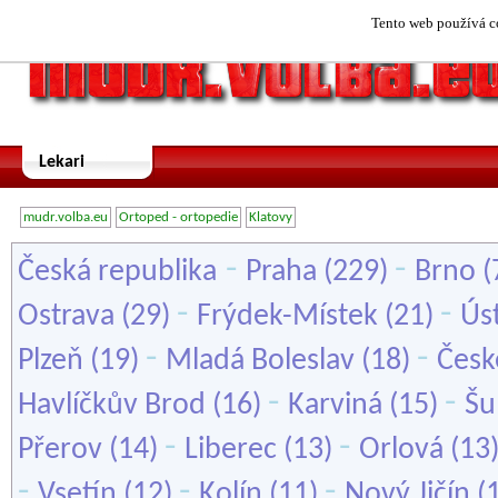
Tento web používá co
Lekari
mudr.volba.eu
Ortoped - ortopedie
Klatovy
-
-
Česká republika
Praha
(229)
Brno
(
-
-
Ostrava
(29)
Frýdek-Místek
(21)
Ús
-
-
Plzeň
(19)
Mladá Boleslav
(18)
Česk
-
-
Havlíčkův Brod
(16)
Karviná
(15)
Šu
-
-
Přerov
(14)
Liberec
(13)
Orlová
(13
-
-
-
Vsetín
(12)
Kolín
(11)
Nový Jičín
(