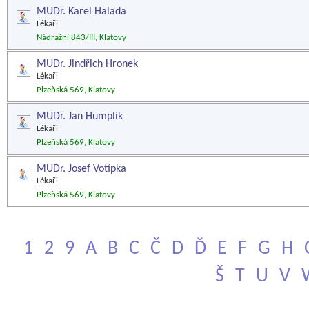
MUDr. Karel Halada
Lékaři
Nádražní 843/III, Klatovy
MUDr. Jindřich Hronek
Lékaři
Plzeňská 569, Klatovy
MUDr. Jan Humplík
Lékaři
Plzeňská 569, Klatovy
MUDr. Josef Votípka
Lékaři
Plzeňská 569, Klatovy
1
2
9
A
B
C
Č
D
Ď
E
F
G
H
Š
T
U
V