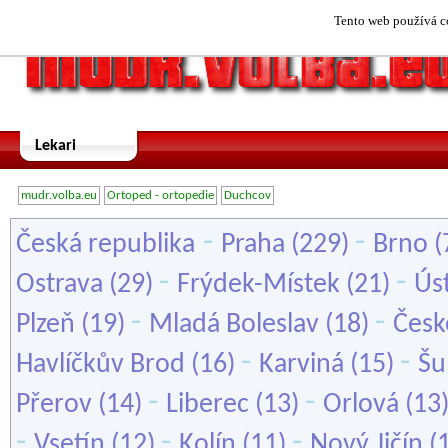
Tento web používá co
Lekari
mudr.volba.eu
Ortoped - ortopedie
Duchcov
-
-
Česká republika
Praha
(229)
Brno
(
-
-
Ostrava
(29)
Frýdek-Místek
(21)
Ús
-
-
Plzeň
(19)
Mladá Boleslav
(18)
Česk
-
-
Havlíčkův Brod
(16)
Karviná
(15)
Šu
-
-
Přerov
(14)
Liberec
(13)
Orlová
(13
-
-
-
Vsetín
(12)
Kolín
(11)
Nový Jičín
(