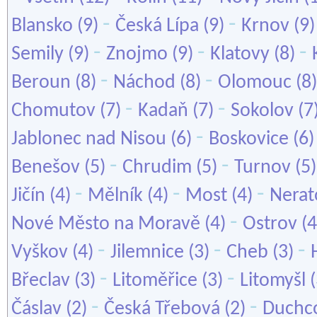
-
-
Blansko
(9)
Česká Lípa
(9)
Krnov
(9
-
-
-
Semily
(9)
Znojmo
(9)
Klatovy
(8)
-
-
Beroun
(8)
Náchod
(8)
Olomouc
(8
-
-
Chomutov
(7)
Kadaň
(7)
Sokolov
(7
-
Jablonec nad Nisou
(6)
Boskovice
(6
-
-
Benešov
(5)
Chrudim
(5)
Turnov
(5
-
-
-
Jičín
(4)
Mělník
(4)
Most
(4)
Nerat
-
Nové Město na Moravě
(4)
Ostrov
(4
-
-
-
Vyškov
(4)
Jilemnice
(3)
Cheb
(3)
-
-
Břeclav
(3)
Litoměřice
(3)
Litomyšl
(
-
-
Čáslav
(2)
Česká Třebová
(2)
Duchc