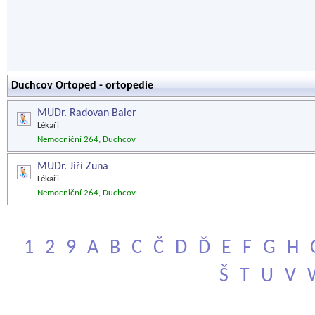
Duchcov Ortoped - ortopedie
MUDr. Radovan Baier
Lékaři
Nemocniční 264, Duchcov
MUDr. Jiří Zuna
Lékaři
Nemocniční 264, Duchcov
1
2
9
A
B
C
Č
D
Ď
E
F
G
H
Š
T
U
V