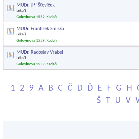
MUDr. Jiří Šťovíček
Lékaři
Golovinova 1559, Kadaň
MUDr. František Smiško
Lékaři
Golovinova 1559, Kadaň
MUDr. Radoslav Vrabel
Lékaři
Golovinova 1559, Kadaň
1
2
9
A
B
C
Č
D
Ď
E
F
G
H
Š
T
U
V