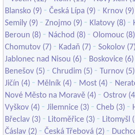
-
-
Blansko
(9)
Česká Lípa
(9)
Krnov
(9
-
-
-
Semily
(9)
Znojmo
(9)
Klatovy
(8)
-
-
Beroun
(8)
Náchod
(8)
Olomouc
(8
-
-
Chomutov
(7)
Kadaň
(7)
Sokolov
(7
-
Jablonec nad Nisou
(6)
Boskovice
(6
-
-
Benešov
(5)
Chrudim
(5)
Turnov
(5
-
-
-
Jičín
(4)
Mělník
(4)
Most
(4)
Nerat
-
Nové Město na Moravě
(4)
Ostrov
(4
-
-
-
Vyškov
(4)
Jilemnice
(3)
Cheb
(3)
-
-
Břeclav
(3)
Litoměřice
(3)
Litomyšl
(
-
-
Čáslav
(2)
Česká Třebová
(2)
Duchc