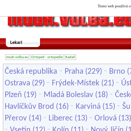
Tento web používá co
Lekari
mudr.volba.eu
Ortoped - ortopedie
Kadaň
-
-
Česká republika
Praha
(229)
Brno
(
-
-
Ostrava
(29)
Frýdek-Místek
(21)
Ús
-
-
Plzeň
(19)
Mladá Boleslav
(18)
Česk
-
-
Havlíčkův Brod
(16)
Karviná
(15)
Šu
-
-
Přerov
(14)
Liberec
(13)
Orlová
(13
-
-
-
Vsetín
(12)
Kolín
(11)
Nový Jičín
(