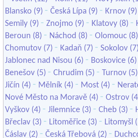
-
-
Blansko
(9)
Česká Lípa
(9)
Krnov
(9
-
-
-
Semily
(9)
Znojmo
(9)
Klatovy
(8)
-
-
Beroun
(8)
Náchod
(8)
Olomouc
(8
-
-
Chomutov
(7)
Kadaň
(7)
Sokolov
(7
-
Jablonec nad Nisou
(6)
Boskovice
(6
-
-
Benešov
(5)
Chrudim
(5)
Turnov
(5
-
-
-
Jičín
(4)
Mělník
(4)
Most
(4)
Nerat
-
Nové Město na Moravě
(4)
Ostrov
(4
-
-
-
Vyškov
(4)
Jilemnice
(3)
Cheb
(3)
-
-
Břeclav
(3)
Litoměřice
(3)
Litomyšl
(
-
-
Čáslav
(2)
Česká Třebová
(2)
Duchc