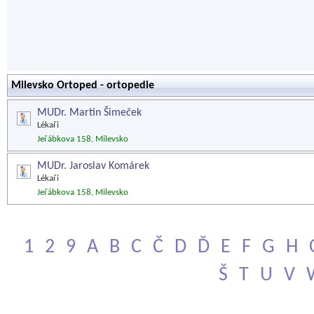
Milevsko Ortoped - ortopedie
MUDr. Martin Šimeček
Lékaři
Jeřábkova 158, Milevsko
MUDr. Jaroslav Komárek
Lékaři
Jeřábkova 158, Milevsko
1
2
9
A
B
C
Č
D
Ď
E
F
G
H
Š
T
U
V