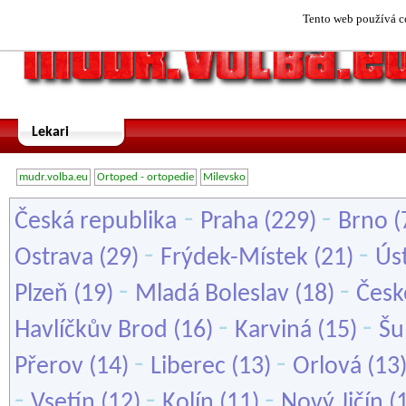
Tento web používá co
Lekari
mudr.volba.eu
Ortoped - ortopedie
Milevsko
-
-
Česká republika
Praha
(229)
Brno
(
-
-
Ostrava
(29)
Frýdek-Místek
(21)
Ús
-
-
Plzeň
(19)
Mladá Boleslav
(18)
Česk
-
-
Havlíčkův Brod
(16)
Karviná
(15)
Šu
-
-
Přerov
(14)
Liberec
(13)
Orlová
(13
-
-
-
Vsetín
(12)
Kolín
(11)
Nový Jičín
(