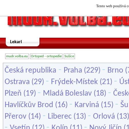
Tento web používá co
Lekari
mudr.volba.eu
Ortoped - ortopedie
Sušice
-
-
Česká republika
Praha
(229)
Brno
(
-
-
Ostrava
(29)
Frýdek-Místek
(21)
Ús
-
-
Plzeň
(19)
Mladá Boleslav
(18)
Česk
-
-
Havlíčkův Brod
(16)
Karviná
(15)
Šu
-
-
Přerov
(14)
Liberec
(13)
Orlová
(13
-
-
-
Vsetín
(12)
Kolín
(11)
Nový Jičín
(