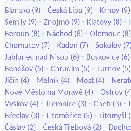
-
-
Blansko
(9)
Česká Lípa
(9)
Krnov
(9
-
-
-
Semily
(9)
Znojmo
(9)
Klatovy
(8)
-
-
Beroun
(8)
Náchod
(8)
Olomouc
(8
-
-
Chomutov
(7)
Kadaň
(7)
Sokolov
(7
-
Jablonec nad Nisou
(6)
Boskovice
(6
-
-
Benešov
(5)
Chrudim
(5)
Turnov
(5
-
-
-
Jičín
(4)
Mělník
(4)
Most
(4)
Nerat
-
Nové Město na Moravě
(4)
Ostrov
(4
-
-
-
Vyškov
(4)
Jilemnice
(3)
Cheb
(3)
-
-
Břeclav
(3)
Litoměřice
(3)
Litomyšl
(
-
-
Čáslav
(2)
Česká Třebová
(2)
Duchc