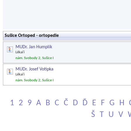
Sušice Ortoped - ortopedie
MUDr. Jan Humplík
Lékaři
nám. Svobody 2, Sušice I
MUDr. Josef Votípka
Lékaři
nám. Svobody 2, Sušice I
1
2
9
A
B
C
Č
D
Ď
E
F
G
H
Š
T
U
V