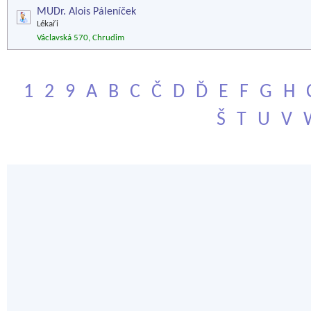
MUDr. Alois Páleníček
Lékaři
Václavská 570, Chrudim
1
2
9
A
B
C
Č
D
Ď
E
F
G
H
Š
T
U
V