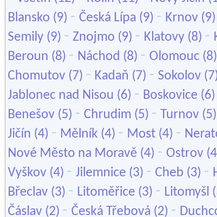
-
-
Blansko
(9)
Česká Lípa
(9)
Krnov
(9
-
-
-
Semily
(9)
Znojmo
(9)
Klatovy
(8)
-
-
Beroun
(8)
Náchod
(8)
Olomouc
(8
-
-
Chomutov
(7)
Kadaň
(7)
Sokolov
(7
-
Jablonec nad Nisou
(6)
Boskovice
(6
-
-
Benešov
(5)
Chrudim
(5)
Turnov
(5
-
-
-
Jičín
(4)
Mělník
(4)
Most
(4)
Nerat
-
Nové Město na Moravě
(4)
Ostrov
(4
-
-
-
Vyškov
(4)
Jilemnice
(3)
Cheb
(3)
-
-
Břeclav
(3)
Litoměřice
(3)
Litomyšl
(
-
-
Čáslav
(2)
Česká Třebová
(2)
Duchc