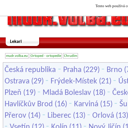
Tento web používá co
Lekari
mudr.volba.eu
Ortoped - ortopedie
Chrudim
-
-
Česká republika
Praha
(229)
Brno
(
-
-
Ostrava
(29)
Frýdek-Místek
(21)
Ús
-
-
Plzeň
(19)
Mladá Boleslav
(18)
Česk
-
-
Havlíčkův Brod
(16)
Karviná
(15)
Šu
-
-
Přerov
(14)
Liberec
(13)
Orlová
(13
-
-
-
Vsetín
(12)
Kolín
(11)
Nový Jičín
(