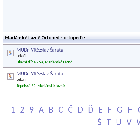
Mariánské Lázně Ortoped - ortopedie
MUDr. Vítězslav Šarata
Lékaři
Hlavní třída 263, Mariánské Lázně
MUDr. Vítězslav Šarata
Lékaři
Tepelská 22, Mariánské Lázně
1
2
9
A
B
C
Č
D
Ď
E
F
G
H
Š
T
U
V