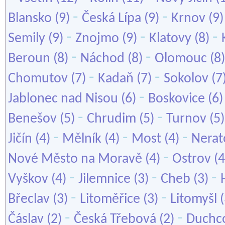
-
-
Blansko
(9)
Česká Lípa
(9)
Krnov
(9
-
-
-
Semily
(9)
Znojmo
(9)
Klatovy
(8)
-
-
Beroun
(8)
Náchod
(8)
Olomouc
(8
-
-
Chomutov
(7)
Kadaň
(7)
Sokolov
(7
-
Jablonec nad Nisou
(6)
Boskovice
(6
-
-
Benešov
(5)
Chrudim
(5)
Turnov
(5
-
-
-
Jičín
(4)
Mělník
(4)
Most
(4)
Nerat
-
Nové Město na Moravě
(4)
Ostrov
(4
-
-
-
Vyškov
(4)
Jilemnice
(3)
Cheb
(3)
-
-
Břeclav
(3)
Litoměřice
(3)
Litomyšl
(
-
-
Čáslav
(2)
Česká Třebová
(2)
Duchc