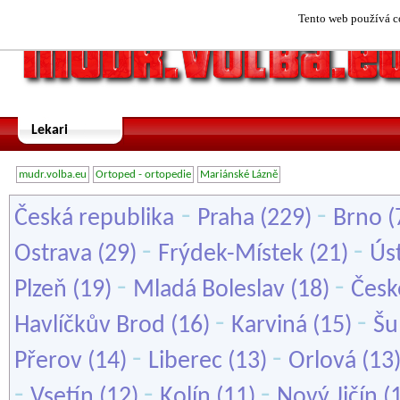
Tento web používá co
Lekari
mudr.volba.eu
Ortoped - ortopedie
Mariánské Lázně
-
-
Česká republika
Praha
(229)
Brno
(
-
-
Ostrava
(29)
Frýdek-Místek
(21)
Ús
-
-
Plzeň
(19)
Mladá Boleslav
(18)
Česk
-
-
Havlíčkův Brod
(16)
Karviná
(15)
Šu
-
-
Přerov
(14)
Liberec
(13)
Orlová
(13
-
-
-
Vsetín
(12)
Kolín
(11)
Nový Jičín
(