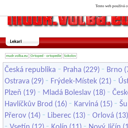
Tento web používá co
Lekari
mudr.volba.eu
Ortoped - ortopedie
Sokolov
-
-
Česká republika
Praha
(229)
Brno
(
-
-
Ostrava
(29)
Frýdek-Místek
(21)
Ús
-
-
Plzeň
(19)
Mladá Boleslav
(18)
Česk
-
-
Havlíčkův Brod
(16)
Karviná
(15)
Šu
-
-
Přerov
(14)
Liberec
(13)
Orlová
(13
-
-
-
Vsetín
(12)
Kolín
(11)
Nový Jičín
(