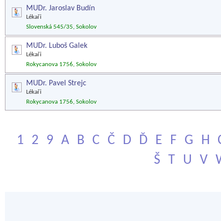
MUDr. Jaroslav Budín
Lékaři
Slovenská 545/35, Sokolov
MUDr. Luboš Galek
Lékaři
Rokycanova 1756, Sokolov
MUDr. Pavel Strejc
Lékaři
Rokycanova 1756, Sokolov
1
2
9
A
B
C
Č
D
Ď
E
F
G
H
Š
T
U
V