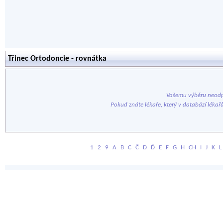
Třinec Ortodoncie - rovnátka
Vašemu výběru neodp
Pokud znáte lékaře, který v databází lékař
1
2
9
A
B
C
Č
D
Ď
E
F
G
H
CH
I
J
K
L