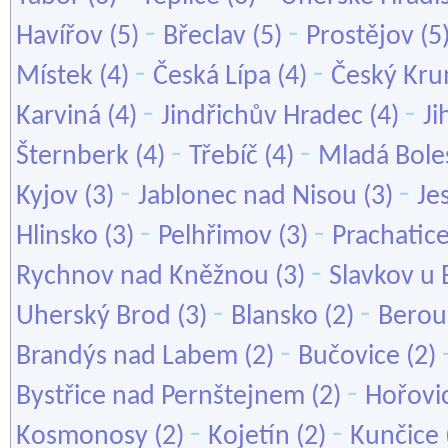
-
-
Havířov
(5)
Břeclav
(5)
Prostějov
(5
-
-
Místek
(4)
Česká Lípa
(4)
Český Kru
-
-
Karviná
(4)
Jindřichův Hradec
(4)
Ji
-
-
Šternberk
(4)
Třebíč
(4)
Mladá Bole
-
-
Kyjov
(3)
Jablonec nad Nisou
(3)
Je
-
-
Hlinsko
(3)
Pelhřimov
(3)
Prachatic
-
Rychnov nad Kněžnou
(3)
Slavkov u 
-
-
Uherský Brod
(3)
Blansko
(2)
Berou
-
Brandýs nad Labem
(2)
Bučovice
(2)
-
Bystřice nad Pernštejnem
(2)
Hořovi
-
-
Kosmonosy
(2)
Kojetín
(2)
Kunčice