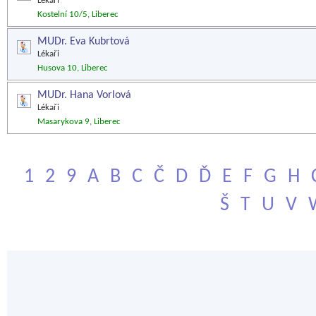
Lékaři
Kostelní 10/5, Liberec
MUDr. Eva Kubrtová
Lékaři
Husova 10, Liberec
MUDr. Hana Vorlová
Lékaři
Masarykova 9, Liberec
1
2
9
A
B
C
Č
D
Ď
E
F
G
H
Š
T
U
V