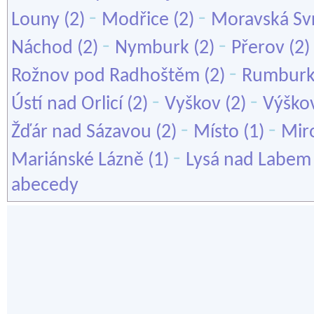
-
-
Louny
(2)
Modřice
(2)
Moravská Sv
-
-
Náchod
(2)
Nymburk
(2)
Přerov
(2)
-
Rožnov pod Radhoštěm
(2)
Rumbur
-
-
Ústí nad Orlicí
(2)
Vyškov
(2)
Výško
-
-
Žďár nad Sázavou
(2)
Místo
(1)
Mir
-
Mariánské Lázně
(1)
Lysá nad Labem
abecedy