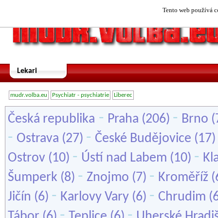
Tento web používá co
Lekari
mudr.volba.eu
Psychiatr - psychiatrie
Liberec
-
-
Česká republika
Praha
(206)
Brno
(
-
-
Ostrava
(27)
České Budějovice
(17
-
-
Ostrov
(10)
Ústí nad Labem
(10)
Kl
-
-
Šumperk
(8)
Znojmo
(7)
Kroměříž
(
-
-
Jičín
(6)
Karlovy Vary
(6)
Chrudim
(
-
-
Tábor
(6)
Teplice
(6)
Uherské Hradi