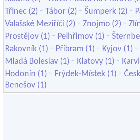
-
-
-
Třinec
(2)
Tábor
(2)
Šumperk
(2)
P
-
-
Valašské Meziříčí
(2)
Znojmo
(2)
Zlí
-
-
Prostějov
(1)
Pelhřimov
(1)
Šternbe
-
-
Rakovník
(1)
Příbram
(1)
Kyjov
(1)
-
-
Mladá Boleslav
(1)
Klatovy
(1)
Karv
-
-
Hodonín
(1)
Frýdek-Místek
(1)
Čes
Benešov
(1)