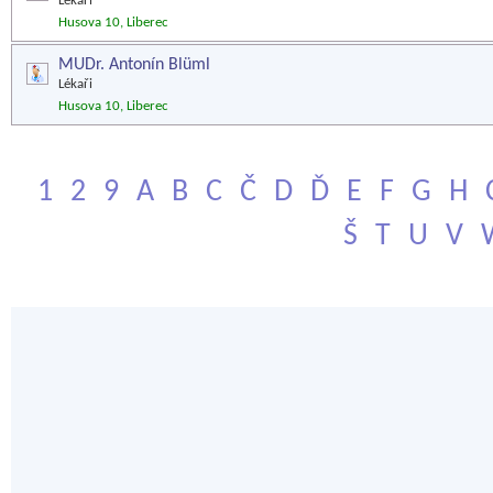
Lékaři
Husova 10, Liberec
MUDr. Antonín Blüml
Lékaři
Husova 10, Liberec
1
2
9
A
B
C
Č
D
Ď
E
F
G
H
Š
T
U
V