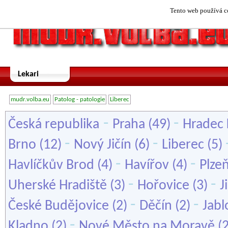
Tento web používá co
Lekari
mudr.volba.eu
Patolog - patologie
Liberec
-
-
Česká republika
Praha
(49)
Hradec 
-
-
Brno
(12)
Nový Jičín
(6)
Liberec
(5)
-
-
Havlíčkův Brod
(4)
Havířov
(4)
Plze
-
-
Uherské Hradiště
(3)
Hořovice
(3)
J
-
-
České Budějovice
(2)
Děčín
(2)
Jabl
-
Kladno
(2)
Nové Město na Moravě
(