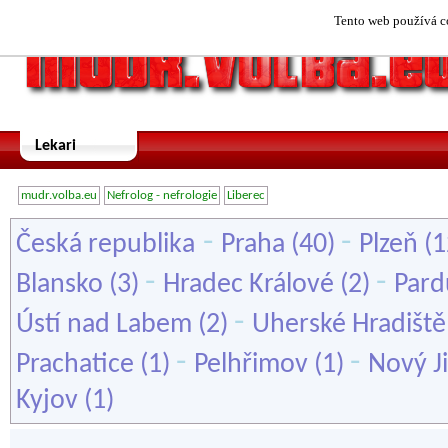
Tento web používá co
Lekari
mudr.volba.eu
Nefrolog - nefrologie
Liberec
-
-
Česká republika
Praha
(40)
Plzeň
(1
-
-
Blansko
(3)
Hradec Králové
(2)
Pard
-
Ústí nad Labem
(2)
Uherské Hradiště
-
-
Prachatice
(1)
Pelhřimov
(1)
Nový Ji
Kyjov
(1)