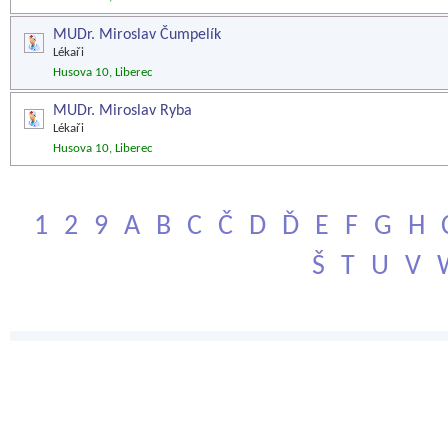
MUDr. Miroslav Čumpelík
Lékaři
Husova 10, Liberec
MUDr. Miroslav Ryba
Lékaři
Husova 10, Liberec
1
2
9
A
B
C
Č
D
Ď
E
F
G
H
Š
T
U
V