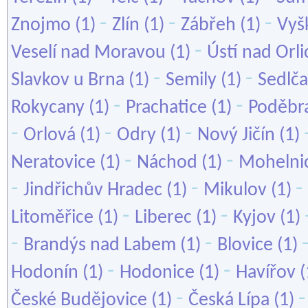
-
-
-
Znojmo
(1)
Zlín
(1)
Zábřeh
(1)
Vyš
-
Veselí nad Moravou
(1)
Ústí nad Orli
-
-
Slavkov u Brna
(1)
Semily
(1)
Sedlč
-
-
Rokycany
(1)
Prachatice
(1)
Poděbr
-
-
-
Orlová
(1)
Odry
(1)
Nový Jičín
(1)
-
-
Neratovice
(1)
Náchod
(1)
Mohelni
-
-
-
Jindřichův Hradec
(1)
Mikulov
(1)
-
-
Litoměřice
(1)
Liberec
(1)
Kyjov
(1)
-
-
Brandýs nad Labem
(1)
Blovice
(1)
-
-
Hodonín
(1)
Hodonice
(1)
Havířov
(
-
České Budějovice
(1)
Česká Lípa
(1)