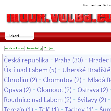
Tento web používá co
Lekari
mudr.volba.eu
Revmatolog
Znojmo
-
-
Česká republika
Praha
(30)
Hradec 
-
Ústí nad Labem
(5)
Uherské Hradiště
-
-
Chrudim
(2)
Chomutov
(2)
Mladá B
-
-
Opava
(2)
Olomouc
(2)
Ostrava
(2)
-
Roudnice nad Labem
(2)
Svitavy
(2)
-
-
-
Terezín
(1)
Telč
(1)
Tachov
(1)
Šum