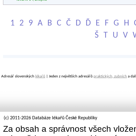
1
2
9
A
B
C
Č
D
Ď
E
F
G
H
Š
T
U
V
Adresář slovenských
lékařů
| Jeden z největších adresářů
praktických, zubních
a dal
(c) 2011-2026 Databáze lékařů České Republiky
Za obsah a správnost všech vložen