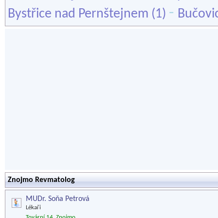
-
Bystřice nad Pernštejnem
(1)
Bučovi
Znojmo Revmatolog
MUDr. Soňa Petrová
Lékaři
Tovární 14, Znojmo