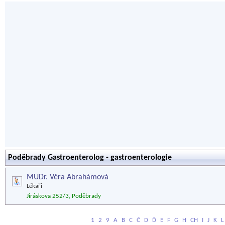
Poděbrady Gastroenterolog - gastroenterologie
MUDr. Věra Abrahámová
Lékaři
Jiráskova 252/3, Poděbrady
1
2
9
A
B
C
Č
D
Ď
E
F
G
H
CH
I
J
K
L