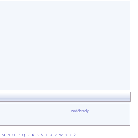
Poděbrady
M
N
O
P
Q
R
Ř
S
Š
T
U
V
W
Y
Z
Ž