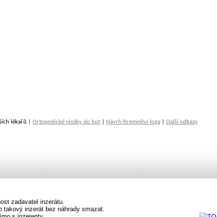
ších lékařů |
Ortopedické vložky do bot
|
Návrh firemního loga
|
Další odkazy
st zadavatel inzerátu.
vo takový inzerát bez náhrady smazat.
ímo s inzerenty.