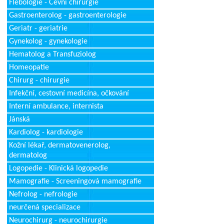
Flebologie - Cévní chirurgie
Gastroenterolog - gastroenterologie
Geriatr - geriatrie
Gynekolog - gynekologie
Hematolog a Transfuziolog
Homeopatie
Chirurg - chirurgie
Infekční, cestovní medicína, očkování
Interní ambulance, internista
Jánská
Kardiolog - kardiologie
Kožní lékař, dermatovenerolog,
dermatolog
Logopedie - Klinická logopedie
Mamografie - Screeningová mamografie
Nefrolog - nefrologie
neurčená specializace
Neurochirurg - neurochirurgie