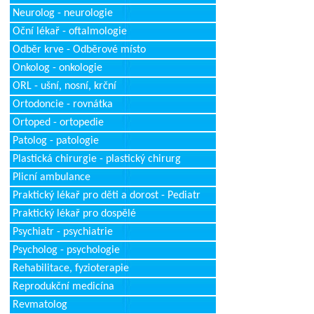
Neurolog - neurologie
Oční lékař - oftalmologie
Odběr krve - Odběrové místo
Onkolog - onkologie
ORL - ušní, nosní, krční
Ortodoncie - rovnátka
Ortoped - ortopedie
Patolog - patologie
Plastická chirurgie - plastický chirurg
Plicní ambulance
Praktický lékař pro děti a dorost - Pediatr
Praktický lékař pro dospělé
Psychiatr - psychiatrie
Psycholog - psychologie
Rehabilitace, fyzioterapie
Reprodukční medicína
Revmatolog