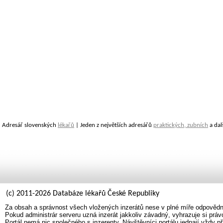
Adresář slovenských
lékařů
| Jeden z největších adresářů
praktických, zubních
a dal
(c) 2011-2026 Databáze lékařů České Republiky
Za obsah a správnost všech vložených inzerátů nese v plné míře odpovědno
Pokud administrár serveru uzná inzerát jakkoliv závadný, vyhrazuje si prá
Portál nemá nic společného s inzerenty. Návštěvníci portálu jednají vždy př