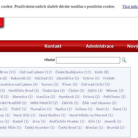
cookie. Používáním našich služeb dáváte souhlas s použitím cookie.
Více info
Nepřihlášený uži
Kontakt
Administrace
Nový
Hledat
-
-
-
-
Brno
(15)
Ústí nad Labem
(11)
České Budějovice
(11)
Kolín
(8)
-
-
-
-
-
e
(6)
Rakovník
(5)
Náchod
(5)
Litoměřice
(5)
Ostrov
(5)
Frýdek-
-
-
-
-
Roudnice nad Labem
(4)
Turnov
(3)
Třinec
(3)
Ústí nad Orlicí
(3)
-
-
-
-
-
-
(3)
Havlíčkův Brod
(3)
Česká Lípa
(3)
Čáslav
(3)
Děčín
(3)
Bílovec
(3)
-
-
-
-
-
-
íž
(2)
Jilemnice
(2)
Ivančice
(2)
Nymburk
(2)
Orlová
(2)
Pelhřimov
(2)
-
-
-
-
rské Hradiště
(2)
Velké Meziříčí
(2)
Zábřeh
(2)
Žďár nad Sázavou
(2)
-
-
-
-
-
-
ce
(1)
Třebíč
(1)
Tlumačov
(1)
Teplice
(1)
Svitavy
(1)
Stod
(1)
Slaný
(1)
-
-
-
-
uc
(1)
Nový Jičín
(1)
Nový Bydžov
(1)
Nové Město na Moravě
(1)
-
-
-
-
-
-
ary
(1)
Kadaň
(1)
Jirny
(1)
Jindřichův Hradec
(1)
Jičín
(1)
Jeseník
(1)
-
-
-
-
-
eský Těšín
(1)
Český Krumlov
(1)
Český Brod
(1)
Břeclav
(1)
Bruntál
(1)