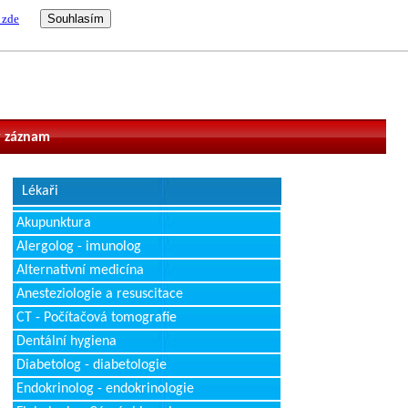
 zde
vatel
 záznam
Lékaři
Akupunktura
Alergolog - imunolog
Alternativní medicína
Anesteziologie a resuscitace
CT - Počítačová tomografie
Dentální hygiena
Diabetolog - diabetologie
Endokrinolog - endokrinologie