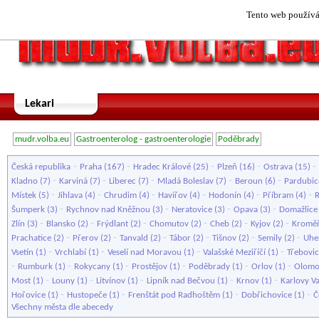
Tento web používá 
Lekari
mudr.volba.eu
Gastroenterolog - gastroenterologie
Poděbrady
-
-
-
-
-
Česká republika
Praha
(167)
Hradec Králové
(25)
Plzeň
(16)
Ostrava
(15)
-
-
-
-
-
Kladno
(7)
Karviná
(7)
Liberec
(7)
Mladá Boleslav
(7)
Beroun
(6)
Pardubic
-
-
-
-
-
-
Místek
(5)
Jihlava
(4)
Chrudim
(4)
Havířov
(4)
Hodonín
(4)
Příbram
(4)
-
-
-
-
Šumperk
(3)
Rychnov nad Kněžnou
(3)
Neratovice
(3)
Opava
(3)
Domažlice
-
-
-
-
-
-
Zlín
(3)
Blansko
(2)
Frýdlant
(2)
Chomutov
(2)
Cheb
(2)
Kyjov
(2)
Kroměř
-
-
-
-
-
-
Prachatice
(2)
Přerov
(2)
Tanvald
(2)
Tábor
(2)
Tišnov
(2)
Semily
(2)
Uhe
-
-
-
-
Vsetín
(1)
Vrchlabí
(1)
Veselí nad Moravou
(1)
Valašské Meziříčí
(1)
Třebovi
-
-
-
-
-
-
Rumburk
(1)
Rokycany
(1)
Prostějov
(1)
Poděbrady
(1)
Orlov
(1)
Olomo
-
-
-
-
-
Most
(1)
Louny
(1)
Litvínov
(1)
Lipník nad Bečvou
(1)
Krnov
(1)
Karlovy V
-
-
-
-
Hořovice
(1)
Hustopeče
(1)
Frenštát pod Radhoštěm
(1)
Dobřichovice
(1)
Č
Všechny města dle abecedy