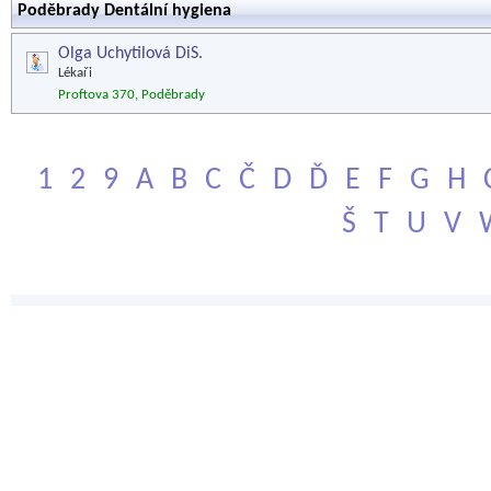
Poděbrady Dentální hygiena
Olga Uchytilová DiS.
Lékaři
Proftova 370, Poděbrady
1
2
9
A
B
C
Č
D
Ď
E
F
G
H
Š
T
U
V