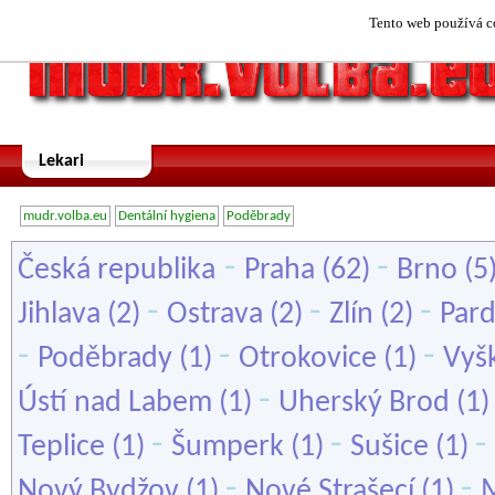
Tento web používá co
Lekari
mudr.volba.eu
Dentální hygiena
Poděbrady
-
-
Česká republika
Praha
(62)
Brno
(5
-
-
-
Jihlava
(2)
Ostrava
(2)
Zlín
(2)
Par
-
-
-
Poděbrady
(1)
Otrokovice
(1)
Vyš
-
Ústí nad Labem
(1)
Uherský Brod
(1
-
-
-
Teplice
(1)
Šumperk
(1)
Sušice
(1)
-
-
Nový Bydžov
(1)
Nové Strašecí
(1)