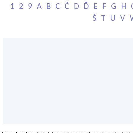
1
2
9
A
B
C
Č
D
Ď
E
F
G
H
Š
T
U
V