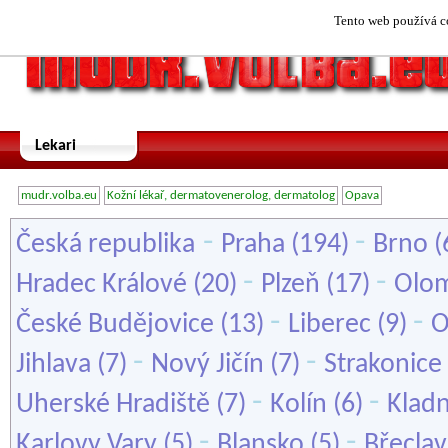
Tento web používá co
Lekari
mudr.volba.eu
Kožní lékař, dermatovenerolog, dermatolog
Opava
-
-
Česká republika
Praha
(194)
Brno
(
-
-
Hradec Králové
(20)
Plzeň
(17)
Olo
-
-
České Budějovice
(13)
Liberec
(9)
O
-
-
Jihlava
(7)
Nový Jičín
(7)
Strakonice
-
-
Uherské Hradiště
(7)
Kolín
(6)
Klad
-
-
Karlovy Vary
(5)
Blansko
(5)
Břeclav