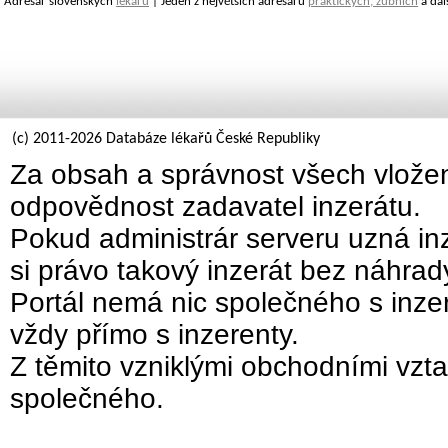
Adresář slovenských
lékařů
| Jeden z největších adresářů
praktických, zubních
a dal
(c) 2011-2026 Databáze lékařů České Republiky
Za obsah a správnost všech vložen
odpovědnost zadavatel inzerátu.
Pokud administrár serveru uzná inz
si právo takový inzerát bez náhra
Portál nemá nic společného s inzer
vždy přímo s inzerenty.
Z těmito vzniklými obchodními vzta
společného.