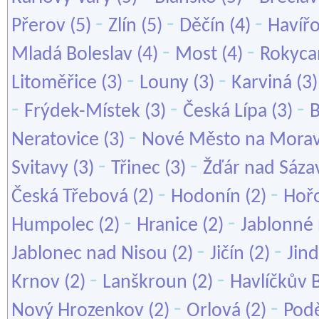
-
-
-
Přerov
(5)
Zlín
(5)
Děčín
(4)
Havíř
-
-
Mladá Boleslav
(4)
Most
(4)
Rokyca
-
-
Litoměřice
(3)
Louny
(3)
Karviná
(3
-
-
-
Frýdek-Místek
(3)
Česká Lípa
(3)
B
-
Neratovice
(3)
Nové Město na Mora
-
-
Svitavy
(3)
Třinec
(3)
Žďár nad Sáza
-
-
Česká Třebová
(2)
Hodonín
(2)
Hoř
-
-
Humpolec
(2)
Hranice
(2)
Jablonné 
-
-
Jablonec nad Nisou
(2)
Jičín
(2)
Jin
-
-
Krnov
(2)
Lanškroun
(2)
Havlíčkův 
-
-
Nový Hrozenkov
(2)
Orlová
(2)
Pod