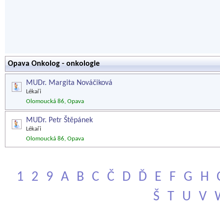
Opava Onkolog - onkologie
MUDr. Margita Nováčiková
Lékaři
Olomoucká 86, Opava
MUDr. Petr Štěpánek
Lékaři
Olomoucká 86, Opava
1
2
9
A
B
C
Č
D
Ď
E
F
G
H
Š
T
U
V