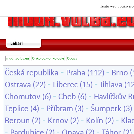
Tento web používá co
Lekari
mudr.volba.eu
Onkolog - onkologie
Opava
-
-
Česká republika
Praha
(112)
Brno
(
-
-
Ostrava
(22)
Liberec
(15)
Jihlava
(1
-
-
Chomutov
(6)
Cheb
(6)
Havlíčkův B
-
-
Teplice
(4)
Příbram
(3)
Šumperk
(3)
-
-
-
Beroun
(2)
Krnov
(2)
Kolín
(2)
Kla
-
-
-
Pardubice
(2)
Opava
(2)
Tábor
(2)