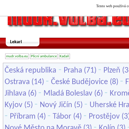
Tento web používá co
Lekari
mudr.volba.eu
Plicní ambulance
Kadaň
-
-
Česká republika
Praha
(71)
Plzeň
(3
-
-
Ostrava
(14)
České Budějovice
(8)
F
-
-
Jihlava
(6)
Mladá Boleslav
(6)
Kromě
-
-
Kyjov
(5)
Nový Jičín
(5)
Uherské Hra
-
-
-
Příbram
(4)
Tábor
(4)
Prostějov
(3
-
Nové Město na Moravě
(3)
Kolín
(3)