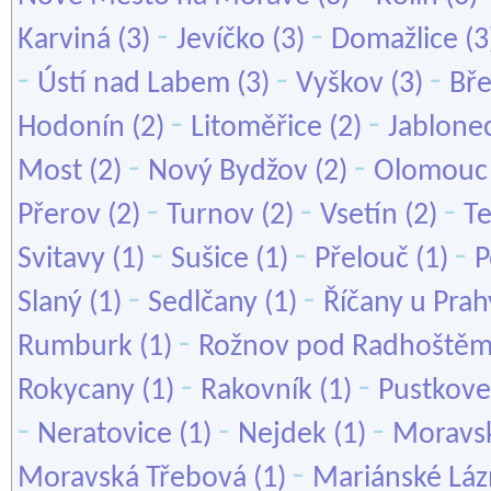
-
-
Karviná
(3)
Jevíčko
(3)
Domažlice
(3
-
-
-
Ústí nad Labem
(3)
Vyškov
(3)
Bře
-
-
Hodonín
(2)
Litoměřice
(2)
Jablone
-
-
Most
(2)
Nový Bydžov
(2)
Olomouc
-
-
-
Přerov
(2)
Turnov
(2)
Vsetín
(2)
Te
-
-
-
Svitavy
(1)
Sušice
(1)
Přelouč
(1)
P
-
-
Slaný
(1)
Sedlčany
(1)
Říčany u Prah
-
Rumburk
(1)
Rožnov pod Radhoště
-
-
Rokycany
(1)
Rakovník
(1)
Pustkove
-
-
-
Neratovice
(1)
Nejdek
(1)
Moravsk
-
Moravská Třebová
(1)
Mariánské Lá