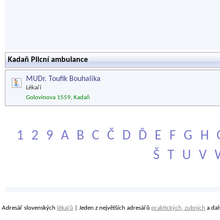
Kadaň Plicní ambulance
MUDr. Toufik Bouhalika
Lékaři
Golovinova 1559, Kadaň
1
2
9
A
B
C
Č
D
Ď
E
F
G
H
Š
T
U
V
Adresář slovenských
lékařů
| Jeden z největších adresářů
praktických, zubních
a dal