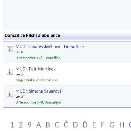
Domažlice Plicní ambulance
MUDr. Jana Vyskočilová - Domažlice
Lékaři
U nemocnice 128, Domažlice
MUDr. Petr Martínek
Lékaři
Msgr. Staška 76, Domažlice
MUDr. Simona Šauerová
Lékaři
U Nemocnice 148, Domažlice
1
2
9
A
B
C
Č
D
Ď
E
F
G
H