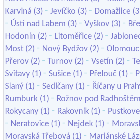
-
-
Karviná
(3)
Jevíčko
(3)
Domažlice
(3
-
-
-
Ústí nad Labem
(3)
Vyškov
(3)
Bře
-
-
Hodonín
(2)
Litoměřice
(2)
Jablone
-
-
Most
(2)
Nový Bydžov
(2)
Olomouc
-
-
-
Přerov
(2)
Turnov
(2)
Vsetín
(2)
Te
-
-
-
Svitavy
(1)
Sušice
(1)
Přelouč
(1)
P
-
-
Slaný
(1)
Sedlčany
(1)
Říčany u Prah
-
Rumburk
(1)
Rožnov pod Radhoště
-
-
Rokycany
(1)
Rakovník
(1)
Pustkove
-
-
-
Neratovice
(1)
Nejdek
(1)
Moravsk
-
Moravská Třebová
(1)
Mariánské Lá