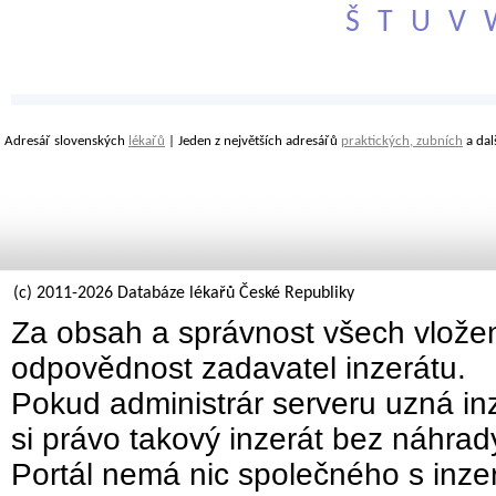
Š
T
U
V
Adresář slovenských
lékařů
| Jeden z největších adresářů
praktických, zubních
a dal
(c) 2011-2026 Databáze lékařů České Republiky
Za obsah a správnost všech vložen
odpovědnost zadavatel inzerátu.
Pokud administrár serveru uzná inz
si právo takový inzerát bez náhra
Portál nemá nic společného s inzer