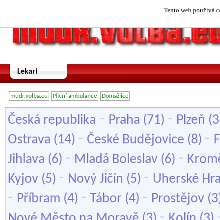
Tento web používá co
Lekari
mudr.volba.eu
Plicní ambulance
Domažlice
-
-
Česká republika
Praha
(71)
Plzeň
(3
-
-
Ostrava
(14)
České Budějovice
(8)
F
-
-
Jihlava
(6)
Mladá Boleslav
(6)
Kromě
-
-
Kyjov
(5)
Nový Jičín
(5)
Uherské Hra
-
-
-
Příbram
(4)
Tábor
(4)
Prostějov
(3
-
Nové Město na Moravě
(3)
Kolín
(3)