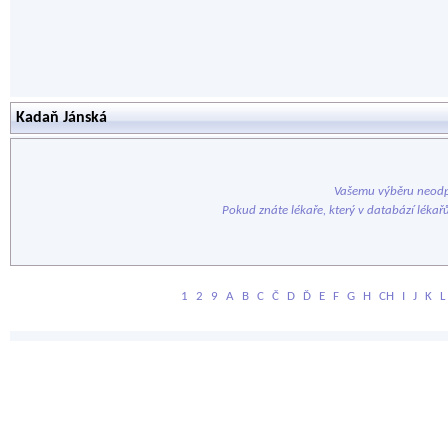
Kadaň Jánská
Vašemu výběru neodp
Pokud znáte lékaře, který v databází lékař
1
2
9
A
B
C
Č
D
Ď
E
F
G
H
CH
I
J
K
L