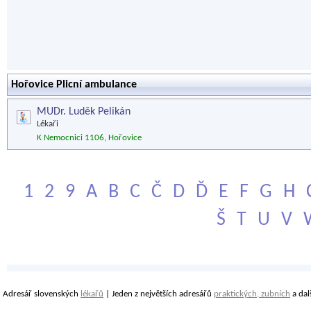
Hořovice Plicní ambulance
MUDr. Luděk Pelikán
Lékaři
K Nemocnici 1106, Hořovice
1
2
9
A
B
C
Č
D
Ď
E
F
G
H
Š
T
U
V
Adresář slovenských
lékařů
| Jeden z největších adresářů
praktických, zubních
a dal