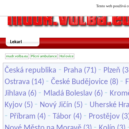
Tento web používá co
Lekari
mudr.volba.eu
Plicní ambulance
Hořovice
-
-
Česká republika
Praha
(71)
Plzeň
(3
-
-
Ostrava
(14)
České Budějovice
(8)
F
-
-
Jihlava
(6)
Mladá Boleslav
(6)
Kromě
-
-
Kyjov
(5)
Nový Jičín
(5)
Uherské Hra
-
-
-
Příbram
(4)
Tábor
(4)
Prostějov
(3
-
Nové Město na Moravě
(3)
Kolín
(3)