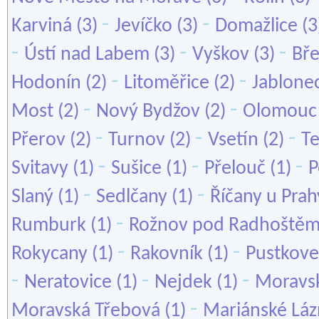
-
-
Karviná
(3)
Jevíčko
(3)
Domažlice
(3
-
-
-
Ústí nad Labem
(3)
Vyškov
(3)
Bře
-
-
Hodonín
(2)
Litoměřice
(2)
Jablone
-
-
Most
(2)
Nový Bydžov
(2)
Olomouc
-
-
-
Přerov
(2)
Turnov
(2)
Vsetín
(2)
Te
-
-
-
Svitavy
(1)
Sušice
(1)
Přelouč
(1)
P
-
-
Slaný
(1)
Sedlčany
(1)
Říčany u Prah
-
Rumburk
(1)
Rožnov pod Radhoště
-
-
Rokycany
(1)
Rakovník
(1)
Pustkove
-
-
-
Neratovice
(1)
Nejdek
(1)
Moravsk
-
Moravská Třebová
(1)
Mariánské Lá