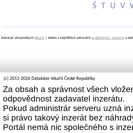
Š
T
U
V
Adresář slovenských
lékařů
| Jeden z největších adresářů
praktických, zubních
a dal
(c) 2011-2026 Databáze lékařů České Republiky
Za obsah a správnost všech vložen
odpovědnost zadavatel inzerátu.
Pokud administrár serveru uzná inz
si právo takový inzerát bez náhra
Portál nemá nic společného s inzer