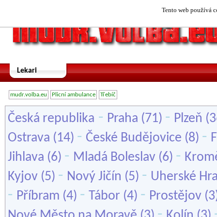
Tento web používá co
Lekari
mudr.volba.eu
Plicní ambulance
Třebíč
-
-
Česká republika
Praha
(71)
Plzeň
(3
-
-
Ostrava
(14)
České Budějovice
(8)
F
-
-
Jihlava
(6)
Mladá Boleslav
(6)
Kromě
-
-
Kyjov
(5)
Nový Jičín
(5)
Uherské Hra
-
-
-
Příbram
(4)
Tábor
(4)
Prostějov
(3
-
Nové Město na Moravě
(3)
Kolín
(3)