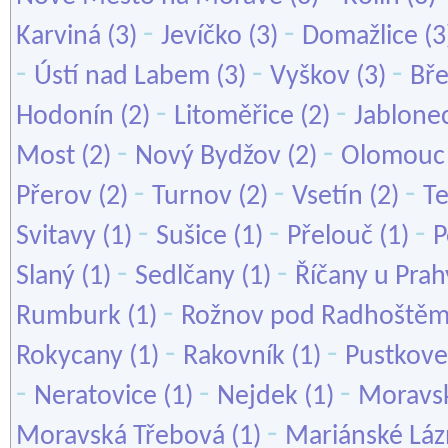
-
-
Karviná
(3)
Jevíčko
(3)
Domažlice
(3
-
-
-
Ústí nad Labem
(3)
Vyškov
(3)
Bře
-
-
Hodonín
(2)
Litoměřice
(2)
Jablone
-
-
Most
(2)
Nový Bydžov
(2)
Olomouc
-
-
-
Přerov
(2)
Turnov
(2)
Vsetín
(2)
Te
-
-
-
Svitavy
(1)
Sušice
(1)
Přelouč
(1)
P
-
-
Slaný
(1)
Sedlčany
(1)
Říčany u Prah
-
Rumburk
(1)
Rožnov pod Radhoště
-
-
Rokycany
(1)
Rakovník
(1)
Pustkove
-
-
-
Neratovice
(1)
Nejdek
(1)
Moravsk
-
Moravská Třebová
(1)
Mariánské Lá