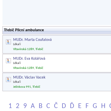
Třebíč Plicní ambulance
MUDr. Marta Coufalová
Lékaři
Vltavínská 1289, Třebíč
MUDr. Eva Kolářová
Lékaři
Vltavínská 1289, Třebíč
MUDr. Václav Vacek
Lékaři
Jelínkova 991, Třebíč
1
2
9
A
B
C
Č
D
Ď
E
F
G
H