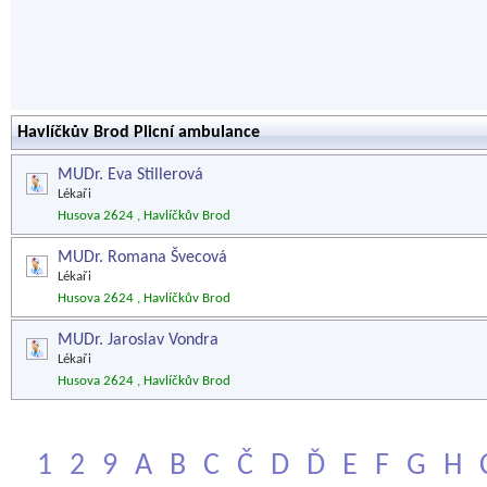
Havlíčkův Brod Plicní ambulance
MUDr. Eva Stillerová
Lékaři
Husova 2624 , Havlíčkův Brod
MUDr. Romana Švecová
Lékaři
Husova 2624 , Havlíčkův Brod
MUDr. Jaroslav Vondra
Lékaři
Husova 2624 , Havlíčkův Brod
1
2
9
A
B
C
Č
D
Ď
E
F
G
H