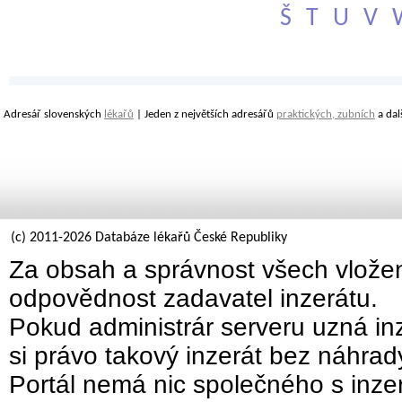
Š
T
U
V
Adresář slovenských
lékařů
| Jeden z největších adresářů
praktických, zubních
a dal
(c) 2011-2026 Databáze lékařů České Republiky
Za obsah a správnost všech vložen
odpovědnost zadavatel inzerátu.
Pokud administrár serveru uzná inz
si právo takový inzerát bez náhra
Portál nemá nic společného s inzer