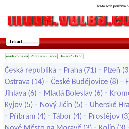
Tento web používá co
Lekari
mudr.volba.eu
Plicní ambulance
Havlíčkův Brod
-
-
Česká republika
Praha
(71)
Plzeň
(3
-
-
Ostrava
(14)
České Budějovice
(8)
F
-
-
Jihlava
(6)
Mladá Boleslav
(6)
Kromě
-
-
Kyjov
(5)
Nový Jičín
(5)
Uherské Hra
-
-
-
Příbram
(4)
Tábor
(4)
Prostějov
(3
-
Nové Město na Moravě
(3)
Kolín
(3)