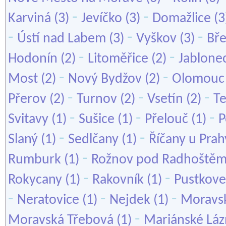
-
-
Karviná
(3)
Jevíčko
(3)
Domažlice
(3
-
-
-
Ústí nad Labem
(3)
Vyškov
(3)
Bře
-
-
Hodonín
(2)
Litoměřice
(2)
Jablone
-
-
Most
(2)
Nový Bydžov
(2)
Olomouc
-
-
-
Přerov
(2)
Turnov
(2)
Vsetín
(2)
Te
-
-
-
Svitavy
(1)
Sušice
(1)
Přelouč
(1)
P
-
-
Slaný
(1)
Sedlčany
(1)
Říčany u Prah
-
Rumburk
(1)
Rožnov pod Radhoště
-
-
Rokycany
(1)
Rakovník
(1)
Pustkove
-
-
-
Neratovice
(1)
Nejdek
(1)
Moravsk
-
Moravská Třebová
(1)
Mariánské Lá