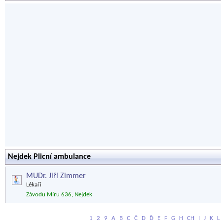
Nejdek Plicní ambulance
MUDr. Jiří Zimmer
Lékaři
Závodu Míru 636, Nejdek
1
2
9
A
B
C
Č
D
Ď
E
F
G
H
CH
I
J
K
L