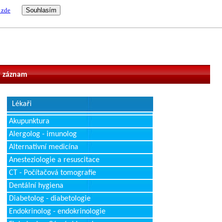
 zde
vatel
 záznam
Lékaři
Akupunktura
Alergolog - imunolog
Alternativní medicína
Anesteziologie a resuscitace
CT - Počítačová tomografie
Dentální hygiena
Diabetolog - diabetologie
Endokrinolog - endokrinologie