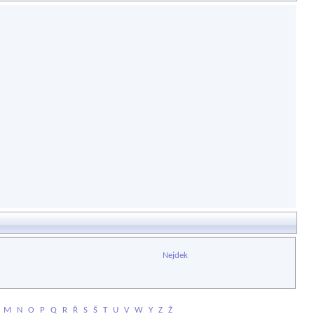
Nejdek
M
N
O
P
Q
R
Ř
S
Š
T
U
V
W
Y
Z
Ž