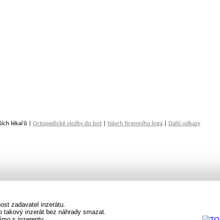
ších lékařů |
Ortopedické vložky do bot
|
Návrh firemního loga
|
Další odkazy
st zadavatel inzerátu.
vo takový inzerát bez náhrady smazat.
ímo s inzerenty.