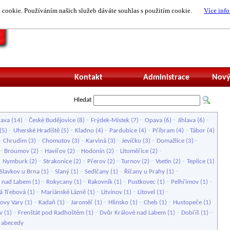
cookie. Používáním našich služeb dáváte souhlas s použitím cookie.
Více info
Nepřihlášený uži
Kontakt
Administrace
Nový
Hledat
-
-
-
-
-
rava
(14)
České Budějovice
(8)
Frýdek-Místek
(7)
Opava
(6)
Jihlava
(6)
-
-
-
-
-
(5)
Uherské Hradiště
(5)
Kladno
(4)
Pardubice
(4)
Příbram
(4)
Tábor
(4)
-
-
-
-
-
-
Chrudim
(3)
Chomutov
(3)
Karviná
(3)
Jevíčko
(3)
Domažlice
(3)
-
-
-
-
-
Broumov
(2)
Havířov
(2)
Hodonín
(2)
Litoměřice
(2)
-
-
-
-
-
-
Nymburk
(2)
Strakonice
(2)
Přerov
(2)
Turnov
(2)
Vsetín
(2)
Teplice
(1)
-
-
-
-
Slavkov u Brna
(1)
Slaný
(1)
Sedlčany
(1)
Říčany u Prahy
(1)
-
-
-
-
-
 nad Labem
(1)
Rokycany
(1)
Rakovník
(1)
Pustkovec
(1)
Pelhřimov
(1)
-
-
-
-
á Třebová
(1)
Mariánské Lázně
(1)
Litvínov
(1)
Litovel
(1)
-
-
-
-
-
lovy Vary
(1)
Kadaň
(1)
Jaroměř
(1)
Hlinsko
(1)
Cheb
(1)
Hustopeče
(1)
-
-
-
-
v
(1)
Frenštát pod Radhoštěm
(1)
Dvůr Králové nad Labem
(1)
Dobříš
(1)
e abecedy