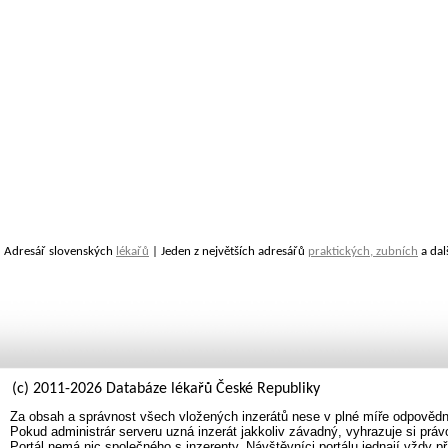
Adresář slovenských
lékařů
| Jeden z největších adresářů
praktických, zubních
a dal
(c) 2011-2026 Databáze lékařů České Republiky
Za obsah a správnost všech vložených inzerátů nese v plné míře odpovědno
Pokud administrár serveru uzná inzerát jakkoliv závadný, vyhrazuje si prá
Portál nemá nic společného s inzerenty. Návštěvníci portálu jednají vždy př