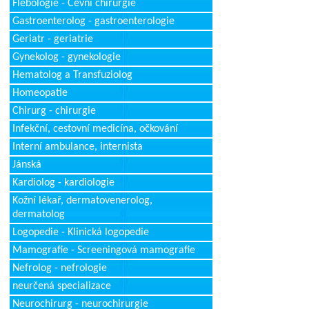
Flebologie - Cévní chirurgie
Gastroenterolog - gastroenterologie
Geriatr - geriatrie
Gynekolog - gynekologie
Hematolog a Transfuziolog
Homeopatie
Chirurg - chirurgie
Infekční, cestovní medicína, očkování
Interní ambulance, internista
Jánská
Kardiolog - kardiologie
Kožní lékař, dermatovenerolog,
dermatolog
Logopedie - Klinická logopedie
Mamografie - Screeningová mamografie
Nefrolog - nefrologie
neurčená specializace
Neurochirurg - neurochirurgie