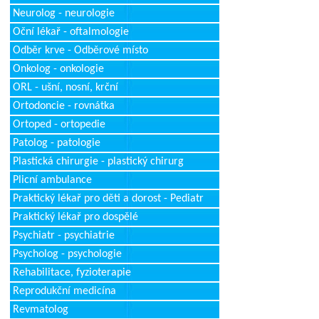
Neurolog - neurologie
Oční lékař - oftalmologie
Odběr krve - Odběrové místo
Onkolog - onkologie
ORL - ušní, nosní, krční
Ortodoncie - rovnátka
Ortoped - ortopedie
Patolog - patologie
Plastická chirurgie - plastický chirurg
Plicní ambulance
Praktický lékař pro děti a dorost - Pediatr
Praktický lékař pro dospělé
Psychiatr - psychiatrie
Psycholog - psychologie
Rehabilitace, fyzioterapie
Reprodukční medicína
Revmatolog