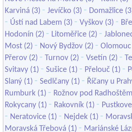
-
-
Karviná
(3)
Jevíčko
(3)
Domažlice
(3
-
-
-
Ústí nad Labem
(3)
Vyškov
(3)
Bře
-
-
Hodonín
(2)
Litoměřice
(2)
Jablone
-
-
Most
(2)
Nový Bydžov
(2)
Olomouc
-
-
-
Přerov
(2)
Turnov
(2)
Vsetín
(2)
Te
-
-
-
Svitavy
(1)
Sušice
(1)
Přelouč
(1)
P
-
-
Slaný
(1)
Sedlčany
(1)
Říčany u Prah
-
Rumburk
(1)
Rožnov pod Radhoště
-
-
Rokycany
(1)
Rakovník
(1)
Pustkove
-
-
-
Neratovice
(1)
Nejdek
(1)
Moravsk
-
Moravská Třebová
(1)
Mariánské Lá