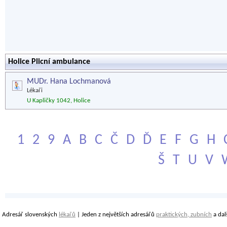
Holice Plicní ambulance
MUDr. Hana Lochmanová
Lékaři
U Kapličky 1042, Holice
1
2
9
A
B
C
Č
D
Ď
E
F
G
H
Š
T
U
V
Adresář slovenských
lékařů
| Jeden z největších adresářů
praktických, zubních
a dal