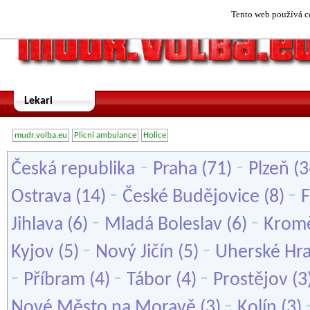
Tento web používá co
Lekari
mudr.volba.eu
Plicní ambulance
Holice
-
-
Česká republika
Praha
(71)
Plzeň
(3
-
-
Ostrava
(14)
České Budějovice
(8)
F
-
-
Jihlava
(6)
Mladá Boleslav
(6)
Kromě
-
-
Kyjov
(5)
Nový Jičín
(5)
Uherské Hra
-
-
-
Příbram
(4)
Tábor
(4)
Prostějov
(3
-
Nové Město na Moravě
(3)
Kolín
(3)