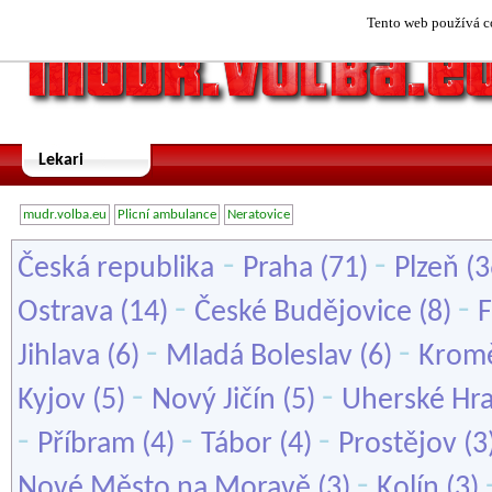
Tento web používá co
Lekari
mudr.volba.eu
Plicní ambulance
Neratovice
-
-
Česká republika
Praha
(71)
Plzeň
(3
-
-
Ostrava
(14)
České Budějovice
(8)
F
-
-
Jihlava
(6)
Mladá Boleslav
(6)
Kromě
-
-
Kyjov
(5)
Nový Jičín
(5)
Uherské Hra
-
-
-
Příbram
(4)
Tábor
(4)
Prostějov
(3
-
Nové Město na Moravě
(3)
Kolín
(3)