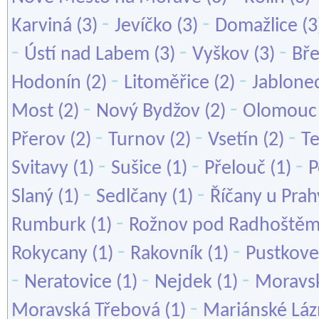
-
-
Karviná
(3)
Jevíčko
(3)
Domažlice
(3
-
-
-
Ústí nad Labem
(3)
Vyškov
(3)
Bře
-
-
Hodonín
(2)
Litoměřice
(2)
Jablone
-
-
Most
(2)
Nový Bydžov
(2)
Olomouc
-
-
-
Přerov
(2)
Turnov
(2)
Vsetín
(2)
Te
-
-
-
Svitavy
(1)
Sušice
(1)
Přelouč
(1)
P
-
-
Slaný
(1)
Sedlčany
(1)
Říčany u Prah
-
Rumburk
(1)
Rožnov pod Radhoště
-
-
Rokycany
(1)
Rakovník
(1)
Pustkove
-
-
-
Neratovice
(1)
Nejdek
(1)
Moravsk
-
Moravská Třebová
(1)
Mariánské Lá