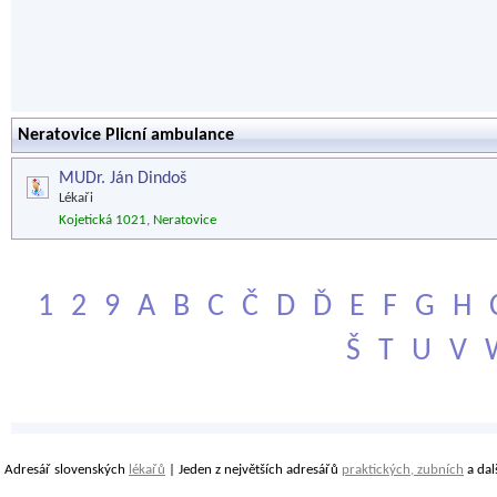
Neratovice Plicní ambulance
MUDr. Ján Dindoš
Lékaři
Kojetická 1021, Neratovice
1
2
9
A
B
C
Č
D
Ď
E
F
G
H
Š
T
U
V
Adresář slovenských
lékařů
| Jeden z největších adresářů
praktických, zubních
a dal