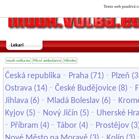
Tento web používá co
Lekari
mudr.volba.eu
Plicní ambulance
Hlinsko
-
-
Česká republika
Praha
(71)
Plzeň
(3
-
-
Ostrava
(14)
České Budějovice
(8)
F
-
-
Jihlava
(6)
Mladá Boleslav
(6)
Kromě
-
-
Kyjov
(5)
Nový Jičín
(5)
Uherské Hra
-
-
-
Příbram
(4)
Tábor
(4)
Prostějov
(3
-
Nové Město na Moravě
(3)
Kolín
(3)