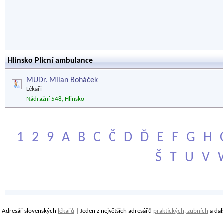
Hlinsko Plicní ambulance
MUDr. Milan Boháček
Lékaři
Nádražní 548, Hlinsko
1
2
9
A
B
C
Č
D
Ď
E
F
G
H
Š
T
U
V
Adresář slovenských
lékařů
| Jeden z největších adresářů
praktických, zubních
a dal