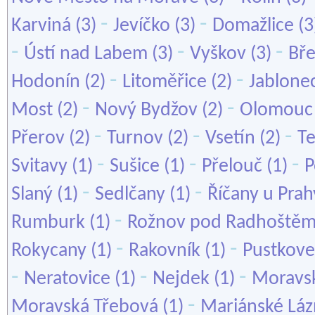
-
-
Karviná
(3)
Jevíčko
(3)
Domažlice
(3
-
-
-
Ústí nad Labem
(3)
Vyškov
(3)
Bře
-
-
Hodonín
(2)
Litoměřice
(2)
Jablone
-
-
Most
(2)
Nový Bydžov
(2)
Olomouc
-
-
-
Přerov
(2)
Turnov
(2)
Vsetín
(2)
Te
-
-
-
Svitavy
(1)
Sušice
(1)
Přelouč
(1)
P
-
-
Slaný
(1)
Sedlčany
(1)
Říčany u Prah
-
Rumburk
(1)
Rožnov pod Radhoště
-
-
Rokycany
(1)
Rakovník
(1)
Pustkove
-
-
-
Neratovice
(1)
Nejdek
(1)
Moravsk
-
Moravská Třebová
(1)
Mariánské Lá