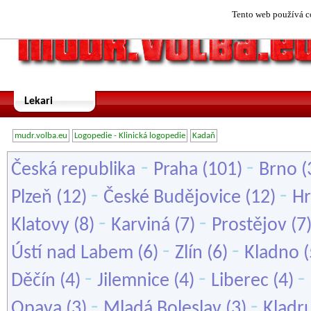
Tento web používá co
Lekari
mudr.volba.eu
Logopedie - Klinická logopedie
Kadaň
-
-
Česká republika
Praha
(101)
Brno
(
-
-
Plzeň
(12)
České Budějovice
(12)
Hr
-
-
Klatovy
(8)
Karviná
(7)
Prostějov
(7
-
-
Ústí nad Labem
(6)
Zlín
(6)
Kladno
(
-
-
-
Děčín
(4)
Jilemnice
(4)
Liberec
(4)
-
-
Opava
(3)
Mladá Boleslav
(3)
Kladr