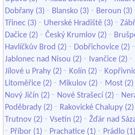
-
-
Dobřany
(3)
Blansko
(3)
Beroun
(3)
-
-
Třinec
(3)
Uherské Hradiště
(3)
Záb
-
-
Dačice
(2)
Český Krumlov
(2)
Brušp
-
Havlíčkův Brod
(2)
Dobřichovice
(2)
-
-
Jablonec nad Nisou
(2)
Ivančice
(2)
-
-
Jílové u Prahy
(2)
Kolín
(2)
Kopřivni
-
-
Litoměřice
(2)
Mikulov
(2)
Most
(2
-
-
Nový Jičín
(2)
Nové Strašecí
(2)
Ner
-
Poděbrady
(2)
Rakovické Chalupy
(2
-
-
Trutnov
(2)
Vsetín
(2)
Žďár nad Sáz
-
-
-
Příbor
(1)
Prachatice
(1)
Prádlo
(1