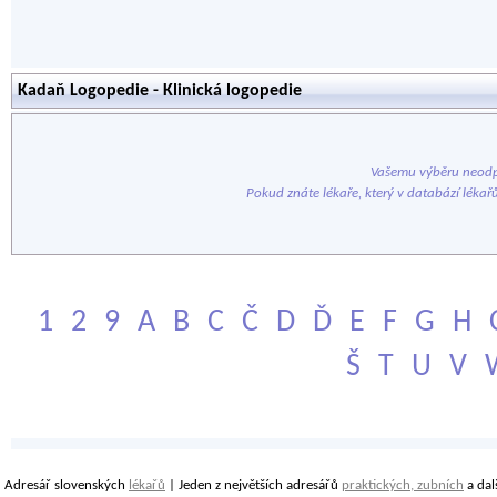
Kadaň Logopedie - Klinická logopedie
Vašemu výběru neodp
Pokud znáte lékaře, který v databází lékař
1
2
9
A
B
C
Č
D
Ď
E
F
G
H
Š
T
U
V
Adresář slovenských
lékařů
| Jeden z největších adresářů
praktických, zubních
a dal