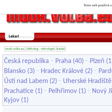
Tento web používá co
Lekari
mudr.volba.eu
Nefrolog - nefrologie
Kadaň
-
-
Česká republika
Praha
(40)
Plzeň
(1
-
-
Blansko
(3)
Hradec Králové
(2)
Pard
-
Ústí nad Labem
(2)
Uherské Hradiště
-
-
Prachatice
(1)
Pelhřimov
(1)
Nový Ji
Kyjov
(1)