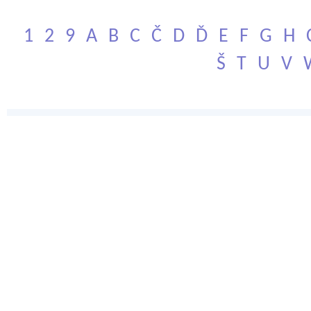
1
2
9
A
B
C
Č
D
Ď
E
F
G
H
Š
T
U
V