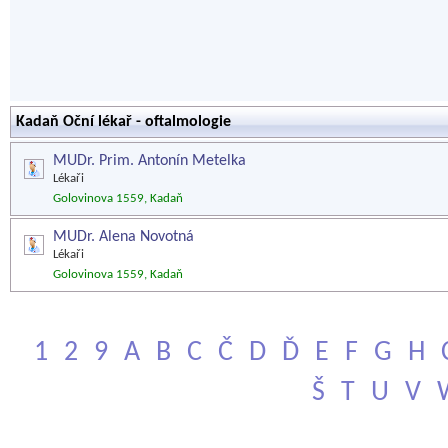
Kadaň Oční lékař - oftalmologie
MUDr. Prim. Antonín Metelka
Lékaři
Golovinova 1559, Kadaň
MUDr. Alena Novotná
Lékaři
Golovinova 1559, Kadaň
1
2
9
A
B
C
Č
D
Ď
E
F
G
H
Š
T
U
V