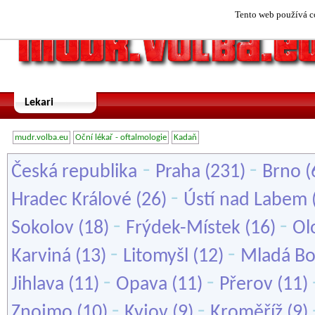
Tento web používá co
Lekari
mudr.volba.eu
Oční lékař - oftalmologie
Kadaň
-
-
Česká republika
Praha
(231)
Brno
(
-
Hradec Králové
(26)
Ústí nad Labem
-
-
Sokolov
(18)
Frýdek-Místek
(16)
Ol
-
-
Karviná
(13)
Litomyšl
(12)
Mladá Bo
-
-
Jihlava
(11)
Opava
(11)
Přerov
(11)
-
-
Znojmo
(10)
Kyjov
(9)
Kroměříž
(9)