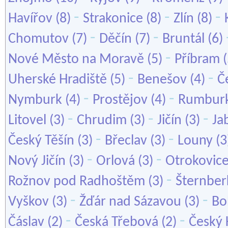
-
-
-
Havířov
(8)
Strakonice
(8)
Zlín
(8)
-
-
Chomutov
(7)
Děčín
(7)
Bruntál
(6)
-
Nové Město na Moravě
(5)
Příbram
(
-
-
Uherské Hradiště
(5)
Benešov
(4)
Č
-
-
Nymburk
(4)
Prostějov
(4)
Rumbur
-
-
-
Litovel
(3)
Chrudim
(3)
Jičín
(3)
Ja
-
-
Český Těšín
(3)
Břeclav
(3)
Louny
(3
-
-
Nový Jičín
(3)
Orlová
(3)
Otrokovic
-
Rožnov pod Radhoštěm
(3)
Šternber
-
-
Vyškov
(3)
Žďár nad Sázavou
(3)
Bo
-
-
Čáslav
(2)
Česká Třebová
(2)
Český