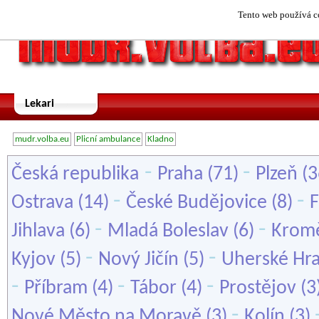
Tento web používá co
Lekari
mudr.volba.eu
Plicní ambulance
Kladno
-
-
Česká republika
Praha
(71)
Plzeň
(3
-
-
Ostrava
(14)
České Budějovice
(8)
F
-
-
Jihlava
(6)
Mladá Boleslav
(6)
Kromě
-
-
Kyjov
(5)
Nový Jičín
(5)
Uherské Hra
-
-
-
Příbram
(4)
Tábor
(4)
Prostějov
(3
-
Nové Město na Moravě
(3)
Kolín
(3)