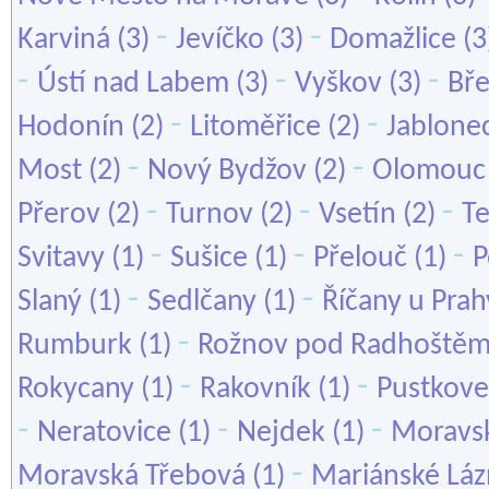
-
-
Karviná
(3)
Jevíčko
(3)
Domažlice
(3
-
-
-
Ústí nad Labem
(3)
Vyškov
(3)
Bře
-
-
Hodonín
(2)
Litoměřice
(2)
Jablone
-
-
Most
(2)
Nový Bydžov
(2)
Olomouc
-
-
-
Přerov
(2)
Turnov
(2)
Vsetín
(2)
Te
-
-
-
Svitavy
(1)
Sušice
(1)
Přelouč
(1)
P
-
-
Slaný
(1)
Sedlčany
(1)
Říčany u Prah
-
Rumburk
(1)
Rožnov pod Radhoště
-
-
Rokycany
(1)
Rakovník
(1)
Pustkove
-
-
-
Neratovice
(1)
Nejdek
(1)
Moravsk
-
Moravská Třebová
(1)
Mariánské Lá