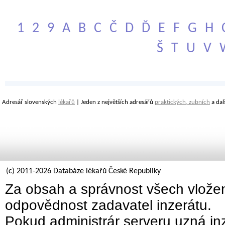
1
2
9
A
B
C
Č
D
Ď
E
F
G
H
Š
T
U
V
Adresář slovenských
lékařů
| Jeden z největších adresářů
praktických, zubních
a dal
(c) 2011-2026 Databáze lékařů České Republiky
Za obsah a správnost všech vložen
odpovědnost zadavatel inzerátu.
Pokud administrár serveru uzná inz