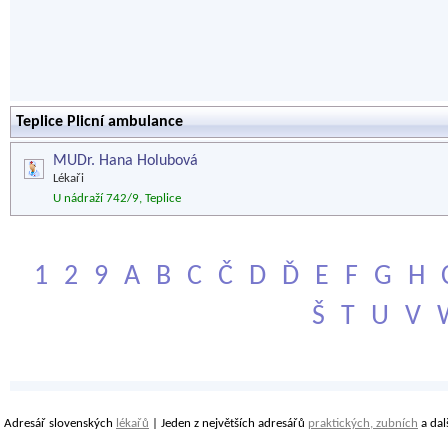
Teplice Plicní ambulance
MUDr. Hana Holubová
Lékaři
U nádraží 742/9, Teplice
1
2
9
A
B
C
Č
D
Ď
E
F
G
H
Š
T
U
V
Adresář slovenských
lékařů
| Jeden z největších adresářů
praktických, zubních
a dal