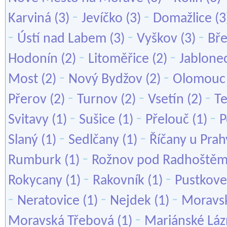
-
-
Karviná
(3)
Jevíčko
(3)
Domažlice
(3
-
-
-
Ústí nad Labem
(3)
Vyškov
(3)
Bře
-
-
Hodonín
(2)
Litoměřice
(2)
Jablone
-
-
Most
(2)
Nový Bydžov
(2)
Olomouc
-
-
-
Přerov
(2)
Turnov
(2)
Vsetín
(2)
Te
-
-
-
Svitavy
(1)
Sušice
(1)
Přelouč
(1)
P
-
-
Slaný
(1)
Sedlčany
(1)
Říčany u Prah
-
Rumburk
(1)
Rožnov pod Radhoště
-
-
Rokycany
(1)
Rakovník
(1)
Pustkove
-
-
-
Neratovice
(1)
Nejdek
(1)
Moravsk
-
Moravská Třebová
(1)
Mariánské Lá