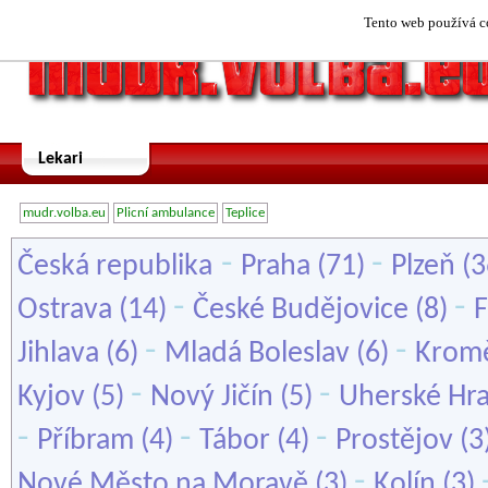
Tento web používá co
Lekari
mudr.volba.eu
Plicní ambulance
Teplice
-
-
Česká republika
Praha
(71)
Plzeň
(3
-
-
Ostrava
(14)
České Budějovice
(8)
F
-
-
Jihlava
(6)
Mladá Boleslav
(6)
Kromě
-
-
Kyjov
(5)
Nový Jičín
(5)
Uherské Hra
-
-
-
Příbram
(4)
Tábor
(4)
Prostějov
(3
-
Nové Město na Moravě
(3)
Kolín
(3)