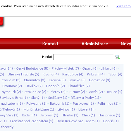
cookie. Používáním našich služeb dáváte souhlas s použitím cookie.
Více info
Nepřihlášený uži
Kontakt
Administrace
Nový
Hledat
-
-
-
-
-
rava
(14)
České Budějovice
(8)
Frýdek-Místek
(7)
Opava
(6)
Jihlava
(6)
-
-
-
-
-
(5)
Uherské Hradiště
(5)
Kladno
(4)
Pardubice
(4)
Příbram
(4)
Tábor
(4)
-
-
-
-
-
-
Chrudim
(3)
Chomutov
(3)
Karviná
(3)
Jevíčko
(3)
Domažlice
(3)
-
-
-
-
-
Broumov
(2)
Havířov
(2)
Hodonín
(2)
Litoměřice
(2)
-
-
-
-
-
-
Nymburk
(2)
Strakonice
(2)
Přerov
(2)
Turnov
(2)
Vsetín
(2)
Teplice
(1)
-
-
-
-
Slavkov u Brna
(1)
Slaný
(1)
Sedlčany
(1)
Říčany u Prahy
(1)
-
-
-
-
-
 nad Labem
(1)
Rokycany
(1)
Rakovník
(1)
Pustkovec
(1)
Pelhřimov
(1)
-
-
-
-
á Třebová
(1)
Mariánské Lázně
(1)
Litvínov
(1)
Litovel
(1)
-
-
-
-
-
lovy Vary
(1)
Kadaň
(1)
Jaroměř
(1)
Hlinsko
(1)
Cheb
(1)
Hustopeče
(1)
-
-
-
-
v
(1)
Frenštát pod Radhoštěm
(1)
Dvůr Králové nad Labem
(1)
Dobříš
(1)
e abecedy