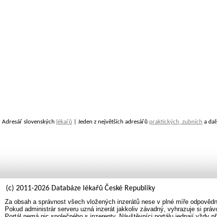
Adresář slovenských
lékařů
| Jeden z největších adresářů
praktických, zubních
a dal
(c) 2011-2026 Databáze lékařů České Republiky
Za obsah a správnost všech vložených inzerátů nese v plné míře odpovědno
Pokud administrár serveru uzná inzerát jakkoliv závadný, vyhrazuje si prá
Portál nemá nic společného s inzerenty. Návštěvníci portálu jednají vždy př