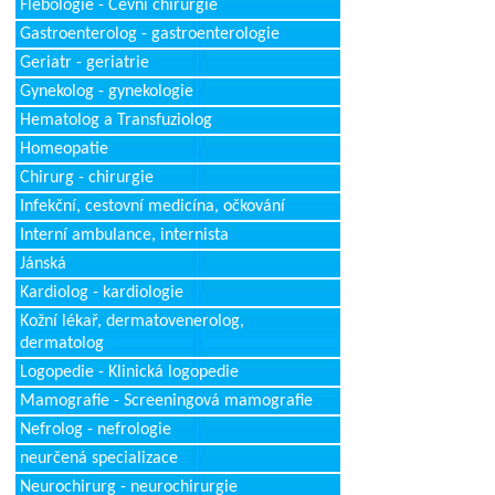
Flebologie - Cévní chirurgie
Gastroenterolog - gastroenterologie
Geriatr - geriatrie
Gynekolog - gynekologie
Hematolog a Transfuziolog
Homeopatie
Chirurg - chirurgie
Infekční, cestovní medicína, očkování
Interní ambulance, internista
Jánská
Kardiolog - kardiologie
Kožní lékař, dermatovenerolog,
dermatolog
Logopedie - Klinická logopedie
Mamografie - Screeningová mamografie
Nefrolog - nefrologie
neurčená specializace
Neurochirurg - neurochirurgie