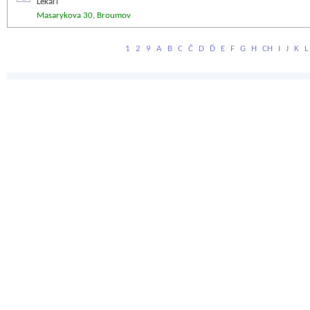
Lékaři
Masarykova 30, Broumov
1
2
9
A
B
C
Č
D
Ď
E
F
G
H
CH
I
J
K
L