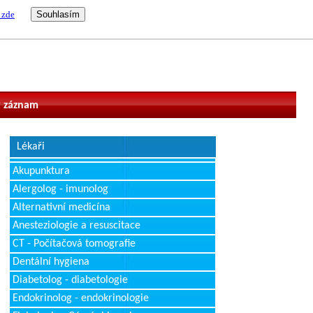
 zde
vatel
 záznam
Lékaři
Akupunktura
Alergolog - imunolog
Alternativní medicína
Anesteziologie a resuscitace
CT - Počítačová tomografie
Dentální hygiena
Diabetolog - diabetologie
Endokrinolog - endokrinologie