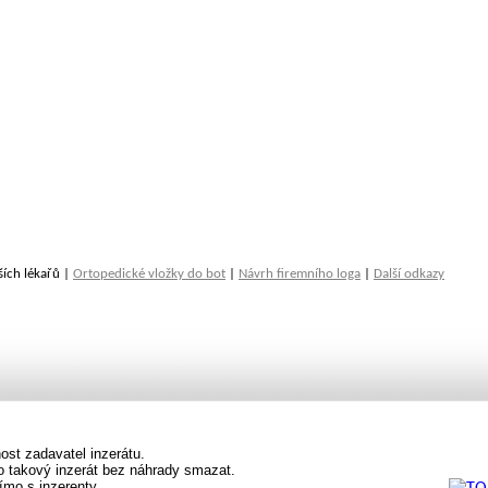
ších lékařů |
Ortopedické vložky do bot
|
Návrh firemního loga
|
Další odkazy
st zadavatel inzerátu.
vo takový inzerát bez náhrady smazat.
ímo s inzerenty.