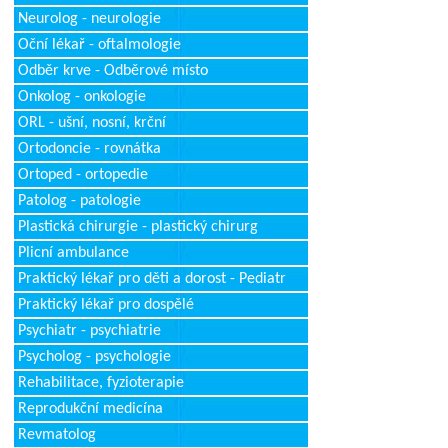
Neurolog - neurologie
Oční lékař - oftalmologie
Odběr krve - Odběrové místo
Onkolog - onkologie
ORL - ušní, nosní, krční
Ortodoncie - rovnátka
Ortoped - ortopedie
Patolog - patologie
Plastická chirurgie - plastický chirurg
Plicní ambulance
Praktický lékař pro děti a dorost - Pediatr
Praktický lékař pro dospělé
Psychiatr - psychiatrie
Psycholog - psychologie
Rehabilitace, fyzioterapie
Reprodukční medicína
Revmatolog