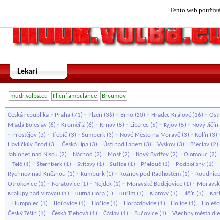
Tento web používá 
Lekari
mudr.volba.eu
Plicní ambulance
Broumov
-
-
-
-
-
Česká republika
Praha
(71)
Plzeň
(36)
Brno
(20)
Hradec Králové
(16)
Ost
-
-
-
-
-
Mladá Boleslav
(6)
Kroměříž
(6)
Krnov
(5)
Liberec
(5)
Kyjov
(5)
Nový Jičín
-
-
-
-
-
Prostějov
(3)
Třebíč
(3)
Šumperk
(3)
Nové Město na Moravě
(3)
Kolín
(3)
-
-
-
-
Havlíčkův Brod
(3)
Česká Lípa
(3)
Ústí nad Labem
(3)
Vyškov
(3)
Břeclav
(2)
-
-
-
-
Jablonec nad Nisou
(2)
Náchod
(2)
Most
(2)
Nový Bydžov
(2)
Olomouc
(2)
-
-
-
-
-
-
-
Telč
(1)
Šternberk
(1)
Svitavy
(1)
Sušice
(1)
Přelouč
(1)
Podbořany
(1)
-
-
-
Rychnov nad Kněžnou
(1)
Rumburk
(1)
Rožnov pod Radhoštěm
(1)
Roudnice
-
-
-
-
Otrokovice
(1)
Neratovice
(1)
Nejdek
(1)
Moravské Budějovice
(1)
Moravsk
-
-
-
-
-
Kralupy nad Vltavou
(1)
Kutná Hora
(1)
Kuřim
(1)
Klatovy
(1)
Jičín
(1)
Kar
-
-
-
-
-
-
Humpolec
(1)
Hořovice
(1)
Hořice
(1)
Horažďovice
(1)
Holice
(1)
Holešo
-
-
-
-
Český Těšín
(1)
Česká Třebová
(1)
Čáslav
(1)
Bučovice
(1)
Všechny města dl