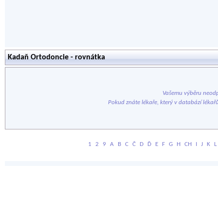
Kadaň Ortodoncie - rovnátka
Vašemu výběru neodp
Pokud znáte lékaře, který v databází lékař
1
2
9
A
B
C
Č
D
Ď
E
F
G
H
CH
I
J
K
L