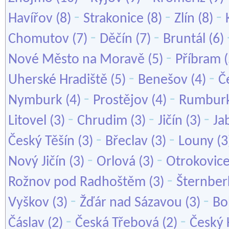
-
-
-
Havířov
(8)
Strakonice
(8)
Zlín
(8)
-
-
Chomutov
(7)
Děčín
(7)
Bruntál
(6)
-
Nové Město na Moravě
(5)
Příbram
(
-
-
Uherské Hradiště
(5)
Benešov
(4)
Č
-
-
Nymburk
(4)
Prostějov
(4)
Rumbur
-
-
-
Litovel
(3)
Chrudim
(3)
Jičín
(3)
Ja
-
-
Český Těšín
(3)
Břeclav
(3)
Louny
(3
-
-
Nový Jičín
(3)
Orlová
(3)
Otrokovic
-
Rožnov pod Radhoštěm
(3)
Šternber
-
-
Vyškov
(3)
Žďár nad Sázavou
(3)
Bo
-
-
Čáslav
(2)
Česká Třebová
(2)
Český