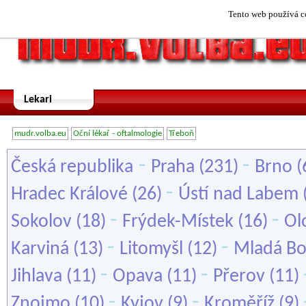
Tento web používá co
Lekari
mudr.volba.eu
Oční lékař - oftalmologie
Třeboň
-
-
Česká republika
Praha
(231)
Brno
(
-
Hradec Králové
(26)
Ústí nad Labem
-
-
Sokolov
(18)
Frýdek-Místek
(16)
Ol
-
-
Karviná
(13)
Litomyšl
(12)
Mladá Bo
-
-
Jihlava
(11)
Opava
(11)
Přerov
(11)
-
-
Znojmo
(10)
Kyjov
(9)
Kroměříž
(9)