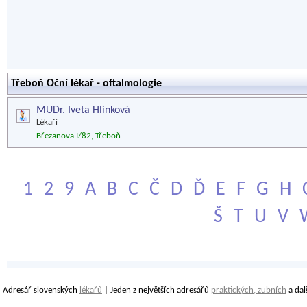
Třeboň Oční lékař - oftalmologie
MUDr. Iveta Hlinková
Lékaři
Březanova I/82, Třeboň
1
2
9
A
B
C
Č
D
Ď
E
F
G
H
Š
T
U
V
Adresář slovenských
lékařů
| Jeden z největších adresářů
praktických, zubních
a dal