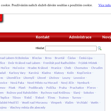
cookie. Používáním našich služeb dáváte souhlas s použitím cookie.
Více info
Nepřihlášený uži
Kontakt
Administrace
Nový
Hledat
-
-
-
-
-
-
nad Labem-St.Boleslav
Břeclav
Brno
Bruntál
Čáslav
Česká Lípa
-
-
-
-
lice
Dvůr Králové nad Labem
Frenštát pod Radhoštěm
Frýdek-Místek
-
-
-
-
-
-
-
Hořice
Hořovice
Hradec Králové
Hranice
Cheb
Chomutov
Chrudim
-
-
-
-
-
-
-
adaň
Karlovy Vary
Karviná
Kladno
Klatovy
Kolín
Kopřivnice
-
-
-
-
-
-
-
rec
Litoměřice
Litomyšl
Litovel
Litvínov
Louny
Lovosice
-
-
-
-
-
tovice
Nová Paka
Nové Město na Moravě
Nový Jičín
Nymburk
-
-
-
-
-
-
-
-
imov
Písek
Plzeň
Poděbrady
Polička
Praha
Prachatice
Přerov
-
-
-
-
-
bem
Rožnov pod Rahdoštěm
Rychnov nad Kněžnou
Slaný
Sokolov
-
-
-
-
-
-
-
-
Teplice
Tišnov
Třebíč
Třeboň
Třinec
Trutnov
Turnov
-
-
-
-
-
-
lašské Meziříčí
Veselí nad Moravou
Vimperk
Vlašim
Vrchlabí
Vsetín
-
nojmo
Všechny města dle abecedy