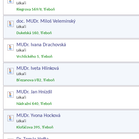
Lékaři
Riegrova 569/II, Třeboň
doc. MUDr. Miloš Velemínský
Lékaři
Dukelská 160, Třeboň
MUDr. Ivana Drachovská
Lékaři
Vrchlického 5, Třeboň
MUDr. Iveta Hlinková
Lékaři
Březanova I/82, Třeboň
MUDr. Jan Hnízdil
Lékaři
Nádražní 640, Třeboň
MUDr. Yvona Hocková
Lékaři
Klofáčova 395, Třeboň