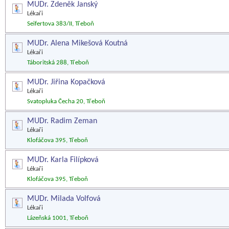
MUDr. Zdeněk Janský
Lékaři
Seifertova 383/II, Třeboň
MUDr. Alena Mikešová Koutná
Lékaři
Táboritská 288, Třeboň
MUDr. Jiřina Kopačková
Lékaři
Svatopluka Čecha 20, Třeboň
MUDr. Radim Zeman
Lékaři
Klofáčova 395, Třeboň
MUDr. Karla Filípková
Lékaři
Klofáčova 395, Třeboň
MUDr. Milada Volfová
Lékaři
Lázeňská 1001, Třeboň