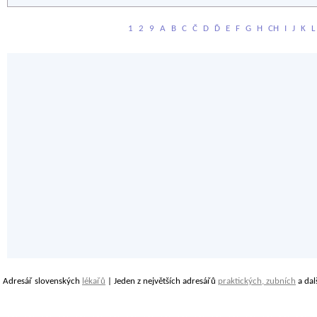
1
2
9
A
B
C
Č
D
Ď
E
F
G
H
CH
I
J
K
L
Adresář slovenských
lékařů
| Jeden z největších adresářů
praktických, zubních
a dal