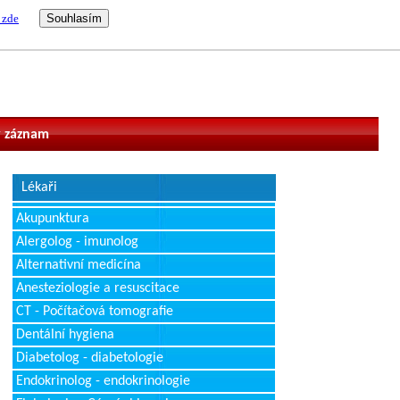
 zde
vatel
 záznam
Lékaři
Akupunktura
Alergolog - imunolog
Alternativní medicína
Anesteziologie a resuscitace
CT - Počítačová tomografie
Dentální hygiena
Diabetolog - diabetologie
Endokrinolog - endokrinologie