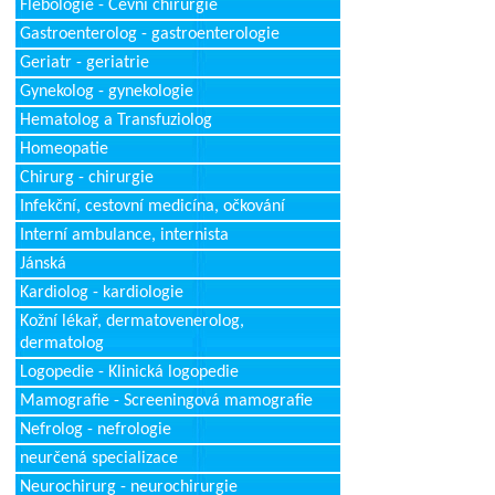
Flebologie - Cévní chirurgie
Gastroenterolog - gastroenterologie
Geriatr - geriatrie
Gynekolog - gynekologie
Hematolog a Transfuziolog
Homeopatie
Chirurg - chirurgie
Infekční, cestovní medicína, očkování
Interní ambulance, internista
Jánská
Kardiolog - kardiologie
Kožní lékař, dermatovenerolog,
dermatolog
Logopedie - Klinická logopedie
Mamografie - Screeningová mamografie
Nefrolog - nefrologie
neurčená specializace
Neurochirurg - neurochirurgie