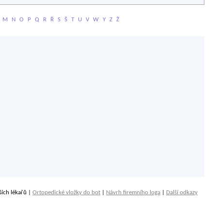
M
N
O
P
Q
R
Ř
S
Š
T
U
V
W
Y
Z
Ž
ších lékařů |
Ortopedické vložky do bot
|
Návrh firemního loga
|
Další odkazy