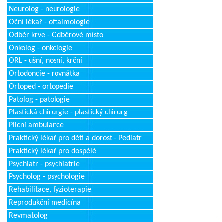
Neurolog - neurologie
Oční lékař - oftalmologie
Odběr krve - Odběrové místo
Onkolog - onkologie
ORL - ušní, nosní, krční
Ortodoncie - rovnátka
Ortoped - ortopedie
Patolog - patologie
Plastická chirurgie - plastický chirurg
Plicní ambulance
Praktický lékař pro děti a dorost - Pediatr
Praktický lékař pro dospělé
Psychiatr - psychiatrie
Psycholog - psychologie
Rehabilitace, fyzioterapie
Reprodukční medicína
Revmatolog