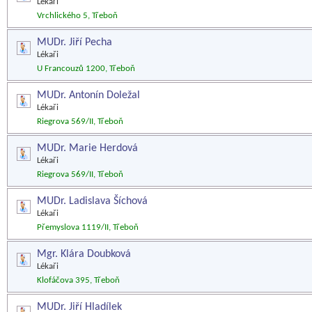
Lékaři
Vrchlického 5, Třeboň
MUDr. Jiří Pecha
Lékaři
U Francouzů 1200, Třeboň
MUDr. Antonín Doležal
Lékaři
Riegrova 569/II, Třeboň
MUDr. Marie Herdová
Lékaři
Riegrova 569/II, Třeboň
MUDr. Ladislava Šíchová
Lékaři
Přemyslova 1119/II, Třeboň
Mgr. Klára Doubková
Lékaři
Klofáčova 395, Třeboň
MUDr. Jiří Hladílek