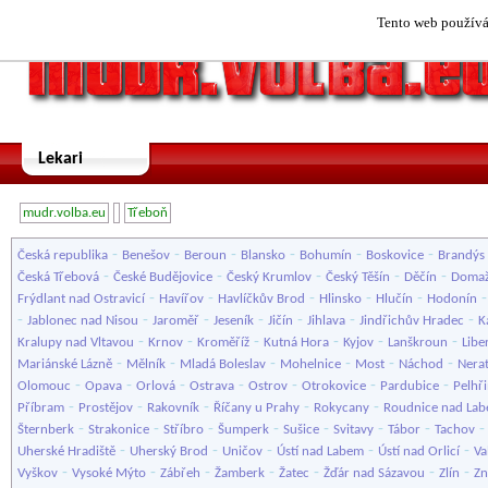
Tento web používá 
Lekari
mudr.volba.eu
Třeboň
-
-
-
-
-
-
Česká republika
Benešov
Beroun
Blansko
Bohumín
Boskovice
Brandýs 
-
-
-
-
-
Česká Třebová
České Budějovice
Český Krumlov
Český Těšín
Děčín
Domaž
-
-
-
-
-
Frýdlant nad Ostravicí
Havířov
Havlíčkův Brod
Hlinsko
Hlučín
Hodonín
-
-
-
-
-
-
-
Jablonec nad Nisou
Jaroměř
Jeseník
Jičín
Jihlava
Jindřichův Hradec
K
-
-
-
-
-
-
Kralupy nad Vltavou
Krnov
Kroměříž
Kutná Hora
Kyjov
Lanškroun
Libe
-
-
-
-
-
-
Mariánské Lázně
Mělník
Mladá Boleslav
Mohelnice
Most
Náchod
Nera
-
-
-
-
-
-
-
Olomouc
Opava
Orlová
Ostrava
Ostrov
Otrokovice
Pardubice
Pelhř
-
-
-
-
-
Příbram
Prostějov
Rakovník
Říčany u Prahy
Rokycany
Roudnice nad La
-
-
-
-
-
-
-
Šternberk
Strakonice
Stříbro
Šumperk
Sušice
Svitavy
Tábor
Tachov
-
-
-
-
-
Uherské Hradiště
Uherský Brod
Uničov
Ústí nad Labem
Ústí nad Orlicí
Va
-
-
-
-
-
-
-
Vyškov
Vysoké Mýto
Zábřeh
Žamberk
Žatec
Žďár nad Sázavou
Zlín
Z