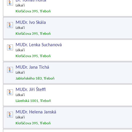
Dr. Tomás Hofta
Lékaři
Klofáčova 395, Třeboň
MUDr. Ivo Skála
Lékaři
Klofáčova 395, Třeboň
MUDr. Lenka Suchanová
Lékaři
Klofáčova 395, Třeboň
MUDr. Jana Tichá
Lékaři
Jabloňského 583, Třeboň
MUDr. Jiří Šteffl
Lékaři
Lázeňská 1001, Třeboň
MUDr. Helena Janská
Lékaři
Klofáčova 395, Třeboň